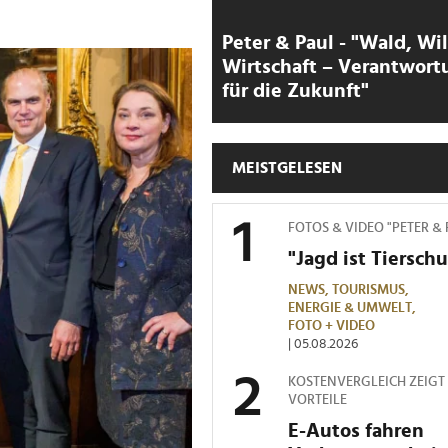
Peter & Paul - "Wald, Wi
Wirtschaft – Verantwort
für die Zukunft"
MEISTGELESEN
FOTOS & VIDEO "PETER &
"Jagd ist Tierschu
NEWS,
TOURISMUS,
ENERGIE & UMWELT,
FOTO + VIDEO
| 05.08.2026
KOSTENVERGLEICH ZEIGT
VORTEILE
E-Autos fahren