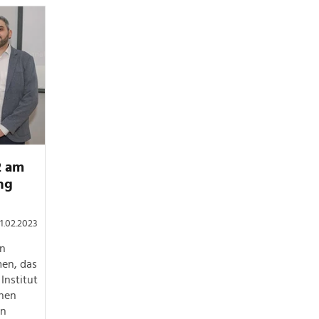
2 am
ng
01.02.2023
en
en, das
 Institut
chen
en