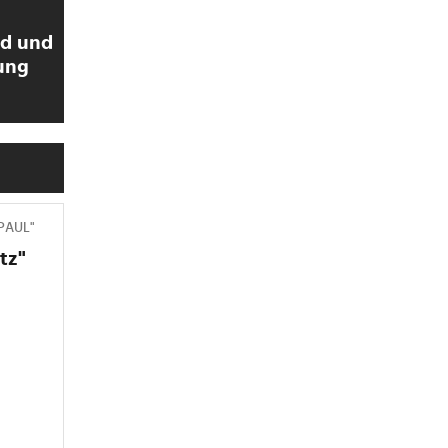
ld und
ung
 PAUL"
tz"