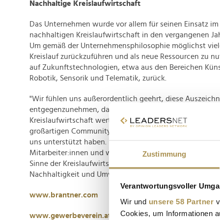
Nachhaltige Kreislaufwirtschaft
Das Unternehmen wurde vor allem für seinen Einsatz im 
nachhaltigen Kreislaufwirtschaft in den vergangenen Ja
Um gemäß der Unternehmensphilosophie möglichst viele
Kreislauf zurückzuführen und als neue Ressourcen zu nut
auf Zukunftstechnologien, etwa aus den Bereichen Künst
Robotik, Sensorik und Telematik, zurück.
"Wir fühlen uns außerordentlich geehrt, diese Auszeich
entgegenzunehmen, da sie uns bestätigt, dass unser En
Kreislaufwirtschaft wertgeschätzt wird. Es ist uns eine Eh
großartigen Community zu sein und wir möchten uns bei
uns unterstützt haben. Diese Auszeichnung ist ein Erfolg 
Mitarbeiter:innen und wir freuen uns darauf, unsere Arb
Zustimmung
Sinne der Kreislaufwirtschaft fortzusetzen und einen no
Nachhaltigkeit und Umwelt zu leisten", sagt Josef Schei
Verantwortungsvoller Umgan
www.brantner.com
Wir und
unsere 58 Partner
v
Cookies, um Informationen a
www.gewerbeverein.at