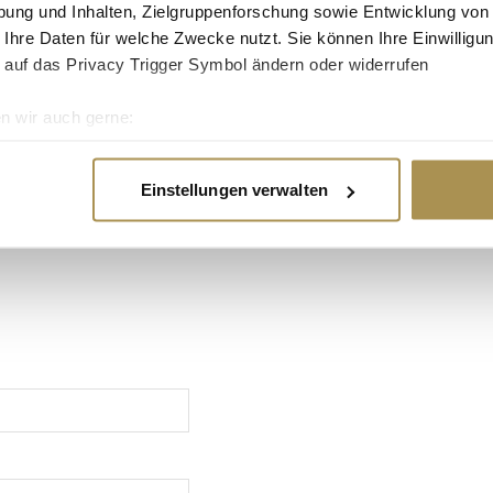
ung und Inhalten, Zielgruppenforschung sowie Entwicklung von
 Ihre Daten für welche Zwecke nutzt. Sie können Ihre Einwilligun
 auf das Privacy Trigger Symbol ändern oder widerrufen
n wir auch gerne:
re geografische Lage erfassen, welche bis auf einige Meter gen
es Scannen nach bestimmten Merkmalen (Fingerprinting) identifi
Einstellungen verwalten
REIN
ie Ihre persönlichen Daten verarbeitet werden, und legen Sie I
nhalte und Anzeigen zu personalisieren, Funktionen für soziale
Website zu analysieren. Außerdem geben wir Informationen zu I
r soziale Medien, Werbung und Analysen weiter. Unsere Partner
 Daten zusammen, die Sie ihnen bereitgestellt haben oder die s
n.