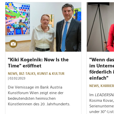
"Kiki Kogelnik: Now Is the
"Wenn das
Time" eröffnet
im Untern
förderlich 
NEWS,
BIZ-TALKS,
KUNST & KULTUR
einfach"
| 02.02.2023
NEWS,
KARRIER
Die Vernissage im Bank Austria
Kunstforum Wien zeigt eine der
Im
LEADERSN
bedeutendsten heimischen
Kosima Kovar
Künstlerinnen des 20. Jahrhunderts.
Serienunterne
under 30"-List