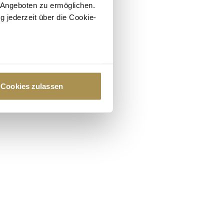
 Angeboten zu ermöglichen.
g jederzeit über die Cookie-
au sein können
zieren
Cookies zulassen
hre Präferenzen im
Abschnitt
 Medien anbieten zu können
hrer Verwendung unserer
 führen diese Informationen
ie im Rahmen Ihrer Nutzung