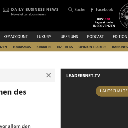
DAILY BUSINESS NEWS
Suche
Facebook
Newsletter abonnieren
KEYACCOUNT
LUXURY
ÜBER UNS
PODCAST
EDITION
SUCHEN
NZEN
TOURISMUS
KARRIERE
BIZ-TALKS
OPINION LEADERS
RANKINGS
LEADERSNET.TV
men des
LAUTSCHALT
vor allem den