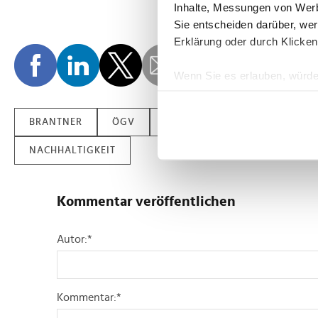
Inhalte, Messungen von Werb
Sie entscheiden darüber, wer
Erklärung oder durch Klicken
Wenn Sie es erlauben, würde
Informationen über Ih
Ihr Gerät durch aktiv
BRANTNER
ÖGV
ÖSTERREICHISCHE GEWERBEVE
Erfahren Sie mehr darüber, w
Einzelheiten
fest.
NACHHALTIGKEIT
Wir verwenden Cookies, um I
und die Zugriffe auf unsere 
Kommentar veröffentlichen
Website an unsere Partner fü
möglicherweise mit weiteren
Autor:
*
der Dienste gesammelt habe
Kommentar:
*