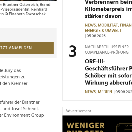
Verbrennern bei
er Brantner Österreich, Bernd
Kilometerpreis i
-Vizepräsidentin, Reinhard
in © Elisabeth Dworschak
stärker davon
NEWS,
MOBILITÄT,
FINAN
ENERGIE & UMWELT
| 05.08.2026
NACH ABSCHLUSS EINER
ETZT ANMELDEN
COMPLIANCE-PRÜFUNG
ORF-III-
Geschäftsführer 
e Jury das
Schöber mit sofor
eistungen zu
Wirkung abberuf
uf den Kremser
NEWS,
MEDIEN
| 05.08.20
führer der Brantner
t und Josef Scheidl,
Advertisement
ner Environment Group