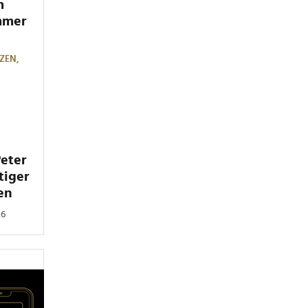
m
mmer
ZEN,
Peter
tiger
en
26