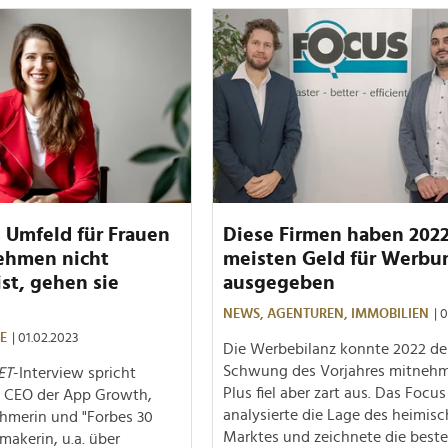
 Umfeld für Frauen
Diese Firmen haben 202
ehmen nicht
meisten Geld für Werbu
ist, gehen sie
ausgegeben
NEWS,
AGENTUREN,
IMMOBILIEN
| 
E
| 01.02.2023
Die Werbebilanz konnte 2022 d
Schwung des Vorjahres mitnehm
ET
-Interview spricht
Plus fiel aber zart aus. Das Focus
, CEO der App Growth,
analysierte die Lage des heimis
hmerin und "Forbes 30
Marktes und zeichnete die best
makerin, u.a. über