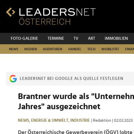
Zum
Inhalt
Zur
Fußzeilen-
Navigation
Zur
FOTO-GALERIE
TERMINE
TV
ART
IMMOBILIEN
Hauptnavigation
NEWS
MEDIEN
AGENTUREN
HANDEL
TECH
MOBILITÄT
FINA
LEADERSNET BEI GOOGLE ALS QUELLE FESTLEGEN
Brantner wurde als "Unterneh
Jahres" ausgezeichnet
NEWS,
ENERGIE & UMWELT,
INDUSTRIE
| Redaktion
| 02.02.2023
Der Österreichische Gewerbeverein (ÖGV) lobte 