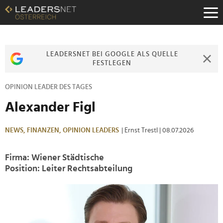
Zum
Inhalt
Zur
Fußzeilen-
Navigation
LEADERSNET BEI GOOGLE ALS QUELLE
Zur
FESTLEGEN
Hauptnavigation
OPINION LEADER DES TAGES
Alexander Figl
NEWS,
FINANZEN,
OPINION LEADERS
| Ernst Trestl
| 08.07.2026
Firma: Wiener Städtische
Position: Leiter Rechtsabteilung
>