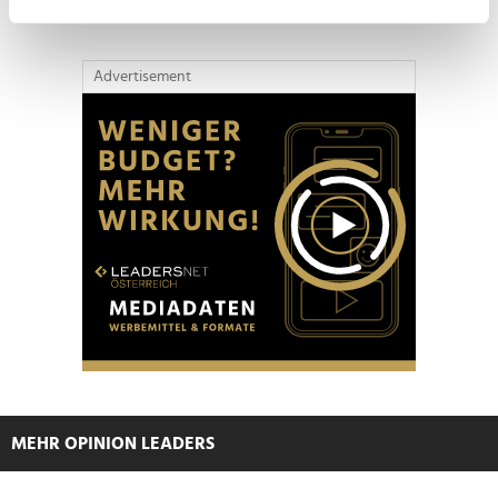
Ihr Gerät durch aktives Scannen nach
bestimmten Merkmalen (Fingerprinting) identifizieren
Erfahren Sie mehr darüber, wie Ihre persönlichen Daten
Advertisement
verarbeitet werden, und legen Sie Ihre Präferenzen im
Abschnitt Einzelheiten
fest.
Wir verwenden Cookies, um Inhalte und Anzeigen zu
personalisieren, Funktionen für soziale Medien anbieten
zu können und die Zugriffe auf unsere Website zu
analysieren. Außerdem geben wir Informationen zu Ihrer
Verwendung unserer Website an unsere Partner für
soziale Medien, Werbung und Analysen weiter. Unsere
Partner führen diese Informationen möglicherweise mit
weiteren Daten zusammen, die Sie ihnen bereitgestellt
haben oder die sie im Rahmen Ihrer Nutzung der Dienste
gesammelt haben.
MEHR OPINION LEADERS