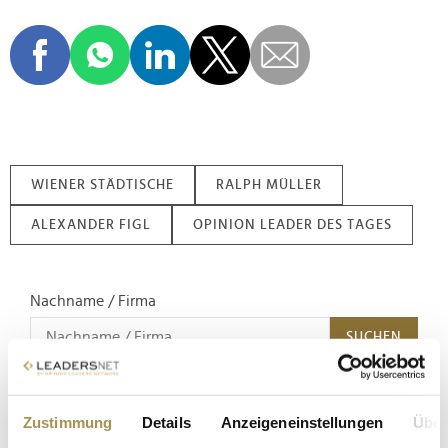
WIENER STÄDTISCHE
RALPH MÜLLER
ALEXANDER FIGL
OPINION LEADER DES TAGES
Nachname / Firma
SUCHEN
Suche nach Branche
Zustimmung
Details
Anzeigeneinstellungen
Über
SUCHEN