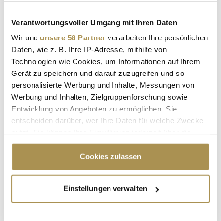
Ist Ihr Beitrag nicht mehr aktuell?
Verantwortungsvoller Umgang mit Ihren Daten
Wir und
unsere 58 Partner
verarbeiten Ihre persönlichen
Daten, wie z. B. Ihre IP-Adresse, mithilfe von
LEADERSNET.TV
Technologien wie Cookies, um Informationen auf Ihrem
Gerät zu speichern und darauf zuzugreifen und so
LAUTSCHALTEN
personalisierte Werbung und Inhalte, Messungen von
Werbung und Inhalten, Zielgruppenforschung sowie
Entwicklung von Angeboten zu ermöglichen. Sie
entscheiden darüber, wer Ihre Daten für welche Zwecke
nutzt. Sie können Ihre Einwilligung jederzeit über die
Cookie-Erklärung oder durch Klicken auf das Privacy
Trigger Symbol ändern oder widerrufen
Cookies zulassen
Wenn Sie es erlauben, würden wir auch gerne:
Einstellungen verwalten
Informationen über Ihre geografische Lage
Peter & Paul - "Wald, Wild und Wirtschaft –
erfassen, welche bis auf einige Meter genau sein
Verantwortung für die Zukunft"
können