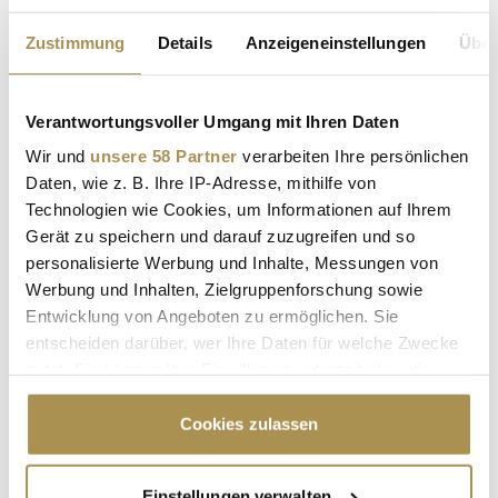
SUCHEN
Zustimmung
Details
Anzeigeneinstellungen
Über
Suche nach Branche
Verantwortungsvoller Umgang mit Ihren Daten
SUCHEN
Wir und
unsere 58 Partner
verarbeiten Ihre persönlichen
Ist Ihr Beitrag nicht mehr aktuell?
Daten, wie z. B. Ihre IP-Adresse, mithilfe von
Technologien wie Cookies, um Informationen auf Ihrem
Gerät zu speichern und darauf zuzugreifen und so
personalisierte Werbung und Inhalte, Messungen von
LEADERSNET.TV
Werbung und Inhalten, Zielgruppenforschung sowie
Entwicklung von Angeboten zu ermöglichen. Sie
LAUTSCHALTEN
entscheiden darüber, wer Ihre Daten für welche Zwecke
nutzt. Sie können Ihre Einwilligung jederzeit über die
Cookie-Erklärung oder durch Klicken auf das Privacy
Trigger Symbol ändern oder widerrufen
Cookies zulassen
Wenn Sie es erlauben, würden wir auch gerne:
Einstellungen verwalten