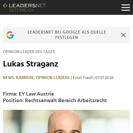
Zum
Inhalt
Zur
Fußzeilen-
Navigation
LEADERSNET BEI GOOGLE ALS QUELLE
Zur
FESTLEGEN
Hauptnavigation
OPINION LEADER DES TAGES
Lukas Straganz
NEWS,
KARRIERE,
OPINION LEADERS
| Ernst Trestl
| 07.07.2026
Firma: EY Law Austria
Position: Rechtsanwalt Bereich Arbeitsrecht
>