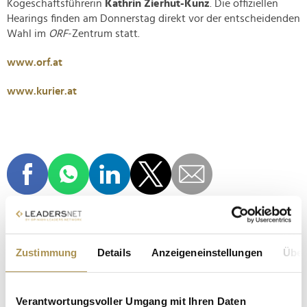
Kogeschäftsführerin
Kathrin Zierhut-Kunz
. Die offiziellen
Hearings finden am Donnerstag direkt vor der entscheidenden
Wahl im
ORF
-Zentrum statt.
www.orf.at
www.kurier.at
Zustimmung
Details
Anzeigeneinstellungen
Über
ARMIN WOLF
BLUESKY
EVA SCHÜTZ
INGRID THURNHER
ORF
Verantwortungsvoller Umgang mit Ihren Daten