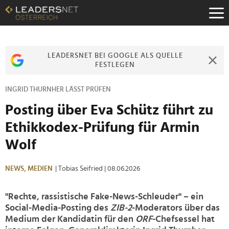
Zum
Inhalt
Zur
Fußzeilen-
Navigation
LEADERSNET BEI GOOGLE ALS QUELLE
Zur
FESTLEGEN
Hauptnavigation
INGRID THURNHER LÄSST PRÜFEN
Posting über Eva Schütz führt zu
Ethikkodex-Prüfung für Armin
Wolf
NEWS,
MEDIEN
| Tobias Seifried
| 08.06.2026
"Rechte, rassistische Fake-News-Schleuder" – ein
Social-Media-Posting des
ZIB-2
-Moderators über das
Medium der Kandidatin für den
ORF
-Chefsessel hat