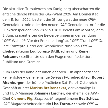
Die aktuellen Turbulenzen am Küniglberg überschatten die
entscheidende Phase der
ORF
-Wahl 2026. Am Donnerstag,
dem 11. Juni 2026, bestellt der Stiftungsrat die neue
ORF
-
Generaldirektorin oder den neuen
ORF
-Generaldirektor für die
Funktionsperiode von 2027 bis 2031. Bereits am Montag, dem
8. Juni, präsentierten die Bewerber:innen in der Sendung
"
ORF
-Wahl 26: Vor der Entscheidung" auf
ORF III
und
ORF On
ihre Konzepte. Unter der Gesprächsleitung von
ORF-III
-
Chefredakteurin
Lou Lorenz-Dittlbacher
und
Reiner
Reitsamer
stellten sie sich den Fragen von Redaktion,
Publikum und Gremien.
Zum Kreis der Kandidat:innen gehören – in alphabetischer
Reihenfolge – der ehemalige
ServusTV
-Chefredakteur
Robert
Altenburger
, der frühere ProSieben.Sat1.Puls4-Österreich-
Geschäftsführer
Markus Breitenecker
, der vormalige Hulu-
und HBO-Manager
Johannes Larcher
, der ehemalige APA-
Chef
Clemens Pig
,
Exxpress
-Miteigentümerin
Eva Schütz
,
ORF
-Magazinchefredakteurin
Lisa Totzauer
sowie
ORF-III
-