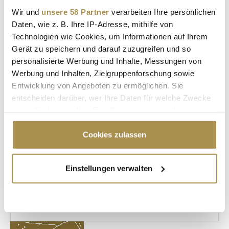
Wir und
unsere 58 Partner
verarbeiten Ihre persönlichen
Kommentar veröffentlichen
Daten, wie z. B. Ihre IP-Adresse, mithilfe von
Technologien wie Cookies, um Informationen auf Ihrem
Autor:
*
Gerät zu speichern und darauf zuzugreifen und so
personalisierte Werbung und Inhalte, Messungen von
Werbung und Inhalten, Zielgruppenforschung sowie
Entwicklung von Angeboten zu ermöglichen. Sie
Kommentar:
*
entscheiden darüber, wer Ihre Daten für welche Zwecke
nutzt. Sie können Ihre Einwilligung jederzeit über die
Cookie-Erklärung oder durch Klicken auf das Privacy
Trigger Symbol ändern oder widerrufen
Cookies zulassen
Wenn Sie es erlauben, würden wir auch gerne:
Einstellungen verwalten
Informationen über Ihre geografische Lage
Sicherheitscode bestätigen:
*
erfassen, welche bis auf einige Meter genau sein
können
Ihr Gerät durch aktives Scannen nach
bestimmten Merkmalen (Fingerprinting) identifizieren