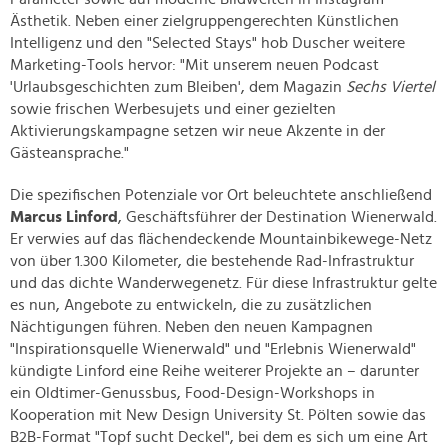
Ästhetik. Neben einer zielgruppengerechten Künstlichen
Intelligenz und den "Selected Stays" hob Duscher weitere
Marketing-Tools hervor: "Mit unserem neuen Podcast
'Urlaubsgeschichten zum Bleiben', dem Magazin
Sechs Viertel
sowie frischen Werbesujets und einer gezielten
Aktivierungskampagne setzen wir neue Akzente in der
Gästeansprache."
Die spezifischen Potenziale vor Ort beleuchtete anschließend
Marcus Linford
, Geschäftsführer der Destination Wienerwald.
Er verwies auf das flächendeckende Mountainbikewege-Netz
von über 1.300 Kilometer, die bestehende Rad-Infrastruktur
und das dichte Wanderwegenetz. Für diese Infrastruktur gelte
es nun, Angebote zu entwickeln, die zu zusätzlichen
Nächtigungen führen. Neben den neuen Kampagnen
"Inspirationsquelle Wienerwald" und "Erlebnis Wienerwald"
kündigte Linford eine Reihe weiterer Projekte an – darunter
ein Oldtimer-Genussbus, Food-Design-Workshops in
Kooperation mit New Design University St. Pölten sowie das
B2B-Format "Topf sucht Deckel", bei dem es sich um eine Art