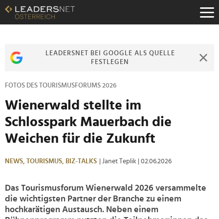
Zum
Inhalt
Zur
Fußzeilen-
Navigation
LEADERSNET BEI GOOGLE ALS QUELLE
Zur
FESTLEGEN
Hauptnavigation
FOTOS DES TOURISMUSFORUMS 2026
Wienerwald stellte im
Schlosspark Mauerbach die
Weichen für die Zukunft
NEWS,
TOURISMUS,
BIZ-TALKS
| Janet Teplik
| 02.06.2026
Das Tourismusforum Wienerwald 2026 versammelte
die wichtigsten Partner der Branche zu einem
hochkarätigen Austausch. Neben einem