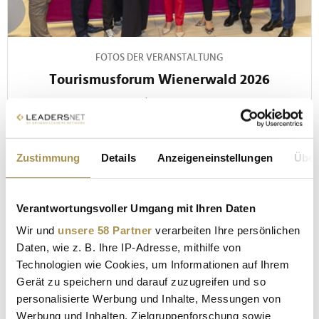
FOTOS DER VERANSTALTUNG
Tourismusforum Wienerwald 2026
1. Juni 2026
© leadersnet.at / R. Brunhölzl
Zustimmung
Details
Anzeigeneinstellungen
Über
Verantwortungsvoller Umgang mit Ihren Daten
Wir und
unsere 58 Partner
verarbeiten Ihre persönlichen
Daten, wie z. B. Ihre IP-Adresse, mithilfe von
Technologien wie Cookies, um Informationen auf Ihrem
Gerät zu speichern und darauf zuzugreifen und so
TOURISMUSFORUM WIENERWALD 2026
personalisierte Werbung und Inhalte, Messungen von
NIEDERÖSTERREICH
Werbung und Inhalten, Zielgruppenforschung sowie