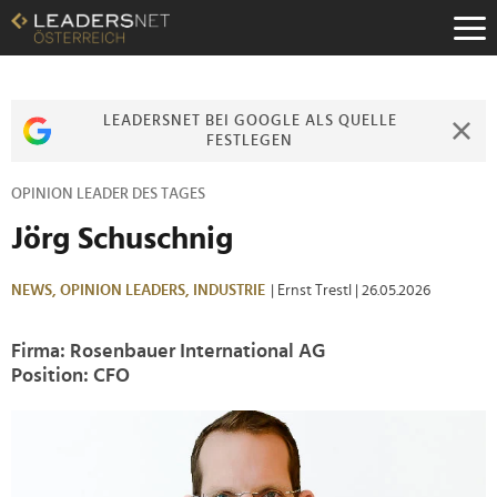
Zum
Inhalt
Zur
Fußzeilen-
Navigation
LEADERSNET BEI GOOGLE ALS QUELLE
Zur
FESTLEGEN
Hauptnavigation
OPINION LEADER DES TAGES
Jörg Schuschnig
NEWS,
OPINION LEADERS,
INDUSTRIE
| Ernst Trestl
| 26.05.2026
Firma: Rosenbauer International AG
Position: CFO
>