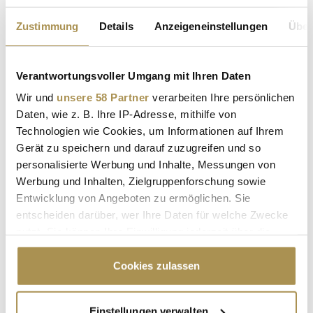
SUCHEN
Zustimmung
Details
Anzeigeneinstellungen
Über
Suche nach Branche
Verantwortungsvoller Umgang mit Ihren Daten
SUCHEN
Wir und
unsere 58 Partner
verarbeiten Ihre persönlichen
Ist Ihr Beitrag nicht mehr aktuell?
Daten, wie z. B. Ihre IP-Adresse, mithilfe von
Technologien wie Cookies, um Informationen auf Ihrem
Gerät zu speichern und darauf zuzugreifen und so
LEADERSNET.TV
personalisierte Werbung und Inhalte, Messungen von
Werbung und Inhalten, Zielgruppenforschung sowie
Entwicklung von Angeboten zu ermöglichen. Sie
LAUTSCHALTEN
entscheiden darüber, wer Ihre Daten für welche Zwecke
nutzt. Sie können Ihre Einwilligung jederzeit über die
Cookie-Erklärung oder durch Klicken auf das Privacy
Trigger Symbol ändern oder widerrufen
Cookies zulassen
Wenn Sie es erlauben, würden wir auch gerne:
Einstellungen verwalten