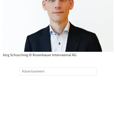
Jörg Schuschnig © Rosenbauer Internaional AG
Advertisement