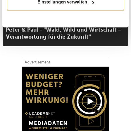
Einstellungen verwalten
Informationen über Ihre geografische Lage
erfassen, welche bis auf einige Meter genau sein
können
Ihr Gerät durch aktives Scannen nach
Peter & Paul - "Wald, Wild und Wirtschaft –
bestimmten Merkmalen (Fingerprinting) identifizieren
Verantwortung für die Zukunft"
Erfahren Sie mehr darüber, wie Ihre persönlichen Daten
verarbeitet werden, und legen Sie Ihre Präferenzen im
Abschnitt Einzelheiten
fest.
Advertisement
Wir verwenden Cookies, um Inhalte und Anzeigen zu
personalisieren, Funktionen für soziale Medien anbieten
zu können und die Zugriffe auf unsere Website zu
analysieren. Außerdem geben wir Informationen zu Ihrer
Verwendung unserer Website an unsere Partner für
soziale Medien, Werbung und Analysen weiter. Unsere
Partner führen diese Informationen möglicherweise mit
weiteren Daten zusammen, die Sie ihnen bereitgestellt
haben oder die sie im Rahmen Ihrer Nutzung der Dienste