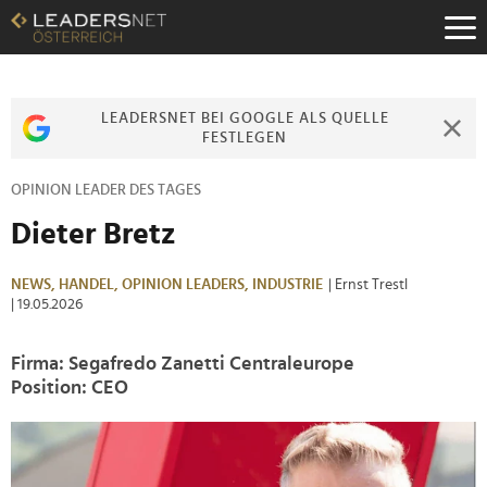
Zum
Inhalt
Zur
Fußzeilen-
Navigation
LEADERSNET BEI GOOGLE ALS QUELLE
Zur
FESTLEGEN
Hauptnavigation
OPINION LEADER DES TAGES
Dieter Bretz
NEWS,
HANDEL,
OPINION LEADERS,
INDUSTRIE
| Ernst Trestl
| 19.05.2026
Firma: Segafredo Zanetti Centraleurope
Position: CEO
>