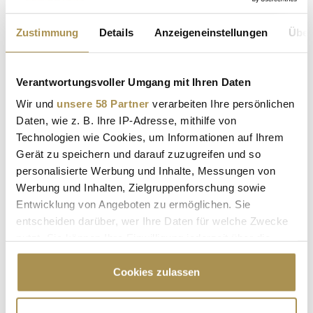
SUCHEN
Zustimmung
Details
Anzeigeneinstellungen
Über
Suche nach Branche
Verantwortungsvoller Umgang mit Ihren Daten
SUCHEN
Wir und
unsere 58 Partner
verarbeiten Ihre persönlichen
Daten, wie z. B. Ihre IP-Adresse, mithilfe von
Ist Ihr Beitrag nicht mehr aktuell?
Technologien wie Cookies, um Informationen auf Ihrem
Gerät zu speichern und darauf zuzugreifen und so
personalisierte Werbung und Inhalte, Messungen von
LEADERSNET.TV
Werbung und Inhalten, Zielgruppenforschung sowie
Entwicklung von Angeboten zu ermöglichen. Sie
LAUTSCHALTEN
entscheiden darüber, wer Ihre Daten für welche Zwecke
nutzt. Sie können Ihre Einwilligung jederzeit über die
Cookie-Erklärung oder durch Klicken auf das Privacy
Trigger Symbol ändern oder widerrufen
Cookies zulassen
Wenn Sie es erlauben, würden wir auch gerne: