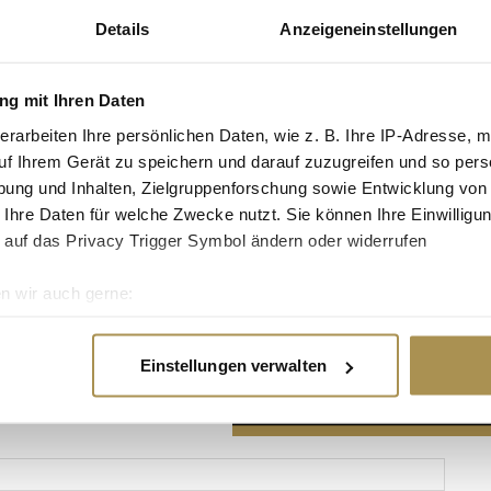
Details
Anzeigeneinstellungen
g mit Ihren Daten
erarbeiten Ihre persönlichen Daten, wie z. B. Ihre IP-Adresse, m
Advertisement
uf Ihrem Gerät zu speichern und darauf zuzugreifen und so pers
ung und Inhalten, Zielgruppenforschung sowie Entwicklung von
 Ihre Daten für welche Zwecke nutzt. Sie können Ihre Einwilligun
 auf das Privacy Trigger Symbol ändern oder widerrufen
n wir auch gerne:
re geografische Lage erfassen, welche bis auf einige Meter gen
es Scannen nach bestimmten Merkmalen (Fingerprinting) identifi
Einstellungen verwalten
ie Ihre persönlichen Daten verarbeitet werden, und legen Sie I
nhalte und Anzeigen zu personalisieren, Funktionen für soziale
Website zu analysieren. Außerdem geben wir Informationen zu I