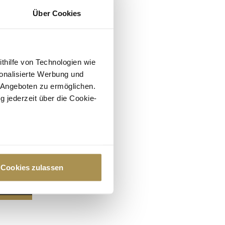
Über Cookies
ithilfe von Technologien wie
onalisierte Werbung und
 Angeboten zu ermöglichen.
g jederzeit über die Cookie-
au sein können
zieren
Cookies zulassen
hre Präferenzen im
Abschnitt
 Medien anbieten zu können
hrer Verwendung unserer