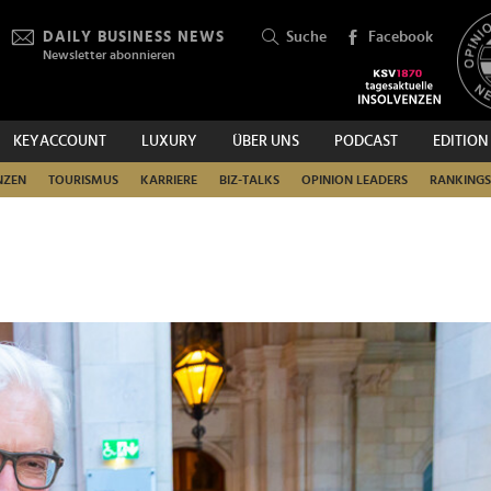
DAILY BUSINESS NEWS
Suche
Facebook
Newsletter abonnieren
KEYACCOUNT
LUXURY
ÜBER UNS
PODCAST
EDITION
SUCHEN
NZEN
TOURISMUS
KARRIERE
BIZ-TALKS
OPINION LEADERS
RANKINGS