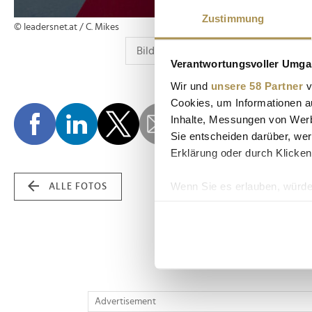
Zustimmung
© leadersnet.at / C. Mikes
Verantwortungsvoller Umgan
Wir und
unsere 58 Partner
v
Cookies, um Informationen a
Inhalte, Messungen von Werb
Sie entscheiden darüber, wer
Erklärung oder durch Klicken
Wenn Sie es erlauben, würde
ALLE FOTOS
Informationen über Ih
Ihr Gerät durch aktiv
Erfahren Sie mehr darüber, w
Einzelheiten
fest.
Wir verwenden Cookies, um I
Advertisement
und die Zugriffe auf unsere 