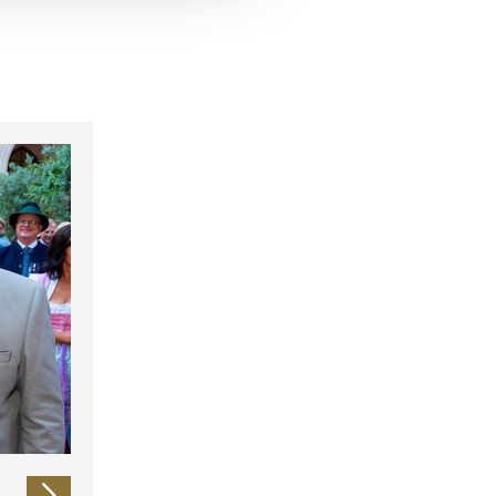
 führen diese Informationen
ie im Rahmen Ihrer Nutzung