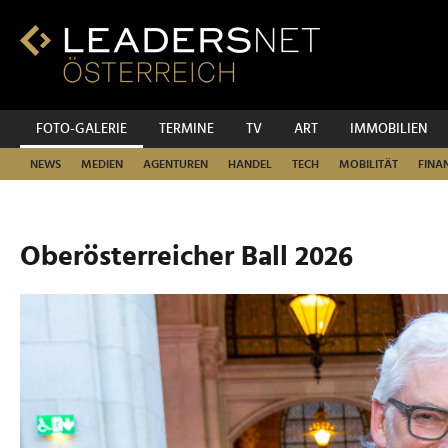
Zum
Inhalt
Zur
Fußzeilen-
Navigation
Zur
FOTO-GALERIE
TERMINE
TV
ART
IMMOBILIEN
Hauptnavigation
NEWS
MEDIEN
AGENTUREN
HANDEL
TECH
MOBILITÄT
FINA
Oberösterreicher Ball 2026