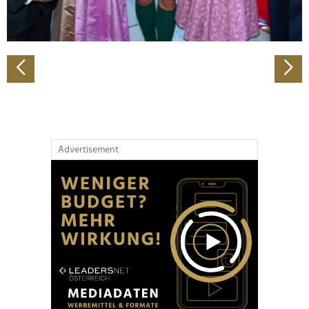
zu können und die Zugriffe auf unsere Website zu
analysieren. Außerdem geben wir Informationen zu Ihrer
Verwendung unserer Website an unsere Partner für
soziale Medien, Werbung und Analysen weiter. Unsere
Partner führen diese Informationen möglicherweise mit
weiteren Daten zusammen, die Sie ihnen bereitgestellt
haben oder die sie im Rahmen Ihrer Nutzung der Dienste
gesammelt haben.
Advertisement