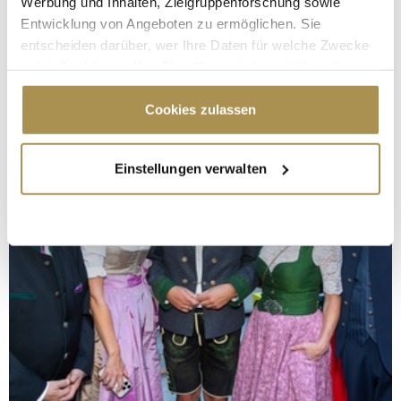
Werbung und Inhalten, Zielgruppenforschung sowie
Entwicklung von Angeboten zu ermöglichen. Sie
entscheiden darüber, wer Ihre Daten für welche Zwecke
nutzt. Sie können Ihre Einwilligung jederzeit über die
Cookie-Erklärung oder durch Klicken auf das Privacy
Trigger Symbol ändern oder widerrufen
Cookies zulassen
Wenn Sie es erlauben, würden wir auch gerne:
Einstellungen verwalten
Informationen über Ihre geografische Lage
erfassen, welche bis auf einige Meter genau sein
können
Ihr Gerät durch aktives Scannen nach
bestimmten Merkmalen (Fingerprinting) identifizieren
Erfahren Sie mehr darüber, wie Ihre persönlichen Daten
verarbeitet werden, und legen Sie Ihre Präferenzen im
Abschnitt Einzelheiten
fest.
Wir verwenden Cookies, um Inhalte und Anzeigen zu
personalisieren, Funktionen für soziale Medien anbieten