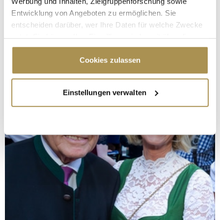
Werbung und Inhalten, Zielgruppenforschung sowie
Entwicklung von Angeboten zu ermöglichen. Sie
entscheiden darüber, wer Ihre Daten für welche Zwecke
nutzt. Sie können Ihre Einwilligung jederzeit über die
Cookie-Erklärung oder durch Klicken auf das Privacy
Trigger Symbol ändern oder widerrufen
Cookies zulassen
Wenn Sie es erlauben, würden wir auch gerne:
Einstellungen verwalten
Informationen über Ihre geografische Lage
erfassen, welche bis auf einige Meter genau sein
können
Ihr Gerät durch aktives Scannen nach
bestimmten Merkmalen (Fingerprinting) identifizieren
Erfahren Sie mehr darüber, wie Ihre persönlichen Daten
verarbeitet werden, und legen Sie Ihre Präferenzen im
Abschnitt Einzelheiten
fest.
Wir verwenden Cookies, um Inhalte und Anzeigen zu
personalisieren, Funktionen für soziale Medien anbieten