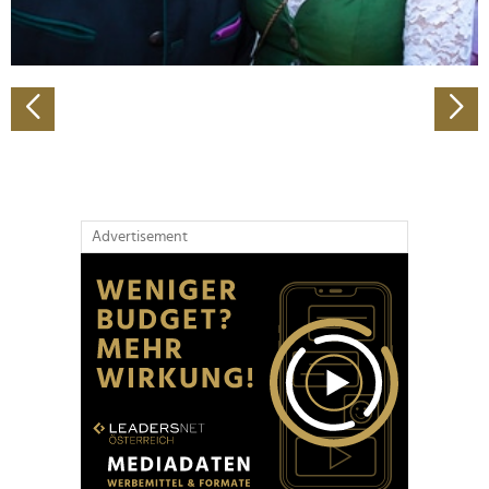
zu können und die Zugriffe auf unsere Website zu
analysieren. Außerdem geben wir Informationen zu Ihrer
Verwendung unserer Website an unsere Partner für
soziale Medien, Werbung und Analysen weiter. Unsere
Partner führen diese Informationen möglicherweise mit
weiteren Daten zusammen, die Sie ihnen bereitgestellt
haben oder die sie im Rahmen Ihrer Nutzung der Dienste
gesammelt haben.
Advertisement