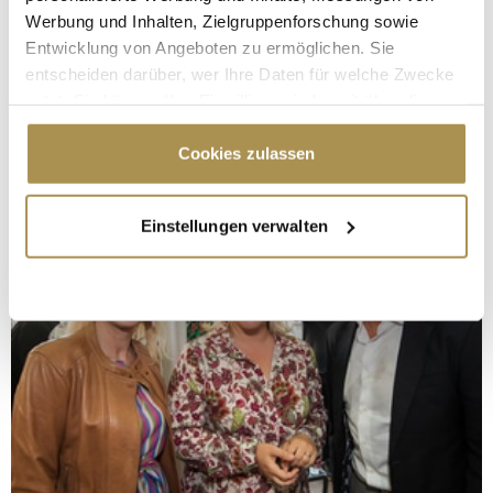
Werbung und Inhalten, Zielgruppenforschung sowie
Entwicklung von Angeboten zu ermöglichen. Sie
entscheiden darüber, wer Ihre Daten für welche Zwecke
nutzt. Sie können Ihre Einwilligung jederzeit über die
Cookie-Erklärung oder durch Klicken auf das Privacy
Trigger Symbol ändern oder widerrufen
Cookies zulassen
Wenn Sie es erlauben, würden wir auch gerne:
Einstellungen verwalten
Informationen über Ihre geografische Lage
erfassen, welche bis auf einige Meter genau sein
können
Ihr Gerät durch aktives Scannen nach
bestimmten Merkmalen (Fingerprinting) identifizieren
Erfahren Sie mehr darüber, wie Ihre persönlichen Daten
verarbeitet werden, und legen Sie Ihre Präferenzen im
Abschnitt Einzelheiten
fest.
Wir verwenden Cookies, um Inhalte und Anzeigen zu