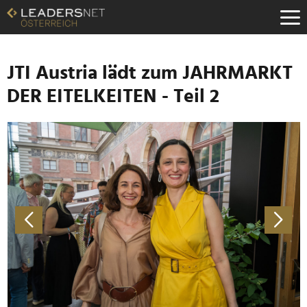
Zum
Inhalt
Zur
Fußzeilen-
Navigation
JTI Austria lädt zum JAHRMARKT
Zur
DER EITELKEITEN - Teil 2
Hauptnavigation