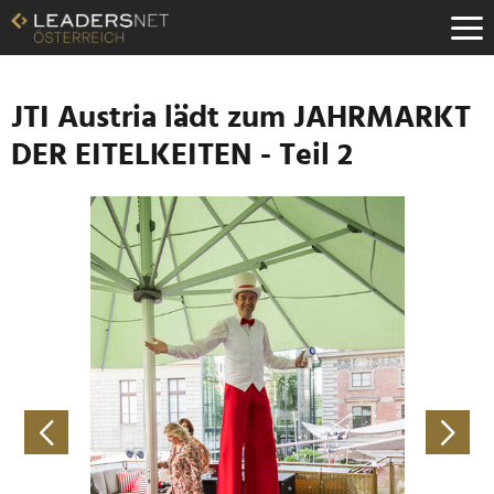
Zum
Inhalt
Zur
Fußzeilen-
Navigation
JTI Austria lädt zum JAHRMARKT
Zur
DER EITELKEITEN - Teil 2
Hauptnavigation