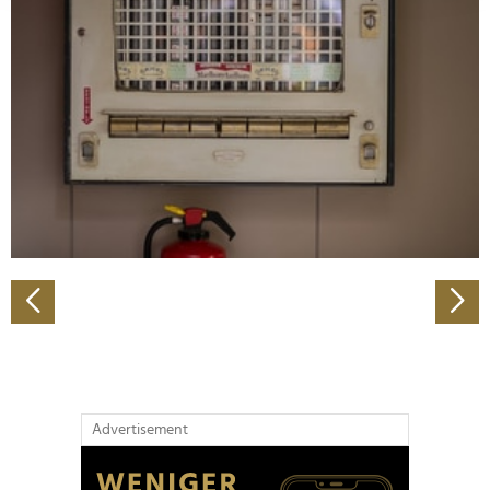
Abschnitt Einzelheiten
fest.
Wir verwenden Cookies, um Inhalte und Anzeigen zu
personalisieren, Funktionen für soziale Medien anbieten
zu können und die Zugriffe auf unsere Website zu
analysieren. Außerdem geben wir Informationen zu Ihrer
Verwendung unserer Website an unsere Partner für
soziale Medien, Werbung und Analysen weiter. Unsere
Partner führen diese Informationen möglicherweise mit
weiteren Daten zusammen, die Sie ihnen bereitgestellt
haben oder die sie im Rahmen Ihrer Nutzung der Dienste
gesammelt haben.
Advertisement