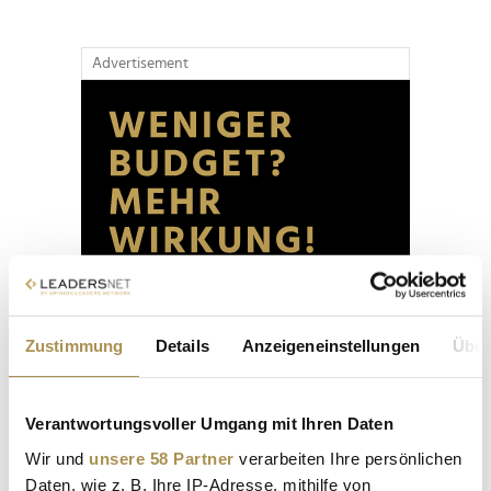
Advertisement
Zustimmung
Details
Anzeigeneinstellungen
Über
Verantwortungsvoller Umgang mit Ihren Daten
Wir und
unsere 58 Partner
verarbeiten Ihre persönlichen
Daten, wie z. B. Ihre IP-Adresse, mithilfe von