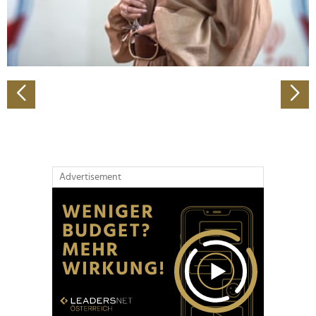
personalisieren, Funktionen für soziale Medien anbieten
zu können und die Zugriffe auf unsere Website zu
analysieren. Außerdem geben wir Informationen zu Ihrer
Verwendung unserer Website an unsere Partner für
soziale Medien, Werbung und Analysen weiter. Unsere
Partner führen diese Informationen möglicherweise mit
weiteren Daten zusammen, die Sie ihnen bereitgestellt
haben oder die sie im Rahmen Ihrer Nutzung der Dienste
gesammelt haben.
Advertisement