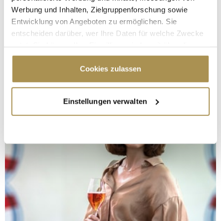
Werbung und Inhalten, Zielgruppenforschung sowie
Entwicklung von Angeboten zu ermöglichen. Sie
entscheiden darüber, wer Ihre Daten für welche Zwecke
nutzt. Sie können Ihre Einwilligung jederzeit über die
Cookie-Erklärung oder durch Klicken auf das Privacy
Trigger Symbol ändern oder widerrufen
Cookies zulassen
Wenn Sie es erlauben, würden wir auch gerne:
Einstellungen verwalten
Informationen über Ihre geografische Lage
erfassen, welche bis auf einige Meter genau sein
können
Ihr Gerät durch aktives Scannen nach
bestimmten Merkmalen (Fingerprinting) identifizieren
Erfahren Sie mehr darüber, wie Ihre persönlichen Daten
verarbeitet werden, und legen Sie Ihre Präferenzen im
Abschnitt Einzelheiten
fest.
Wir verwenden Cookies, um Inhalte und Anzeigen zu