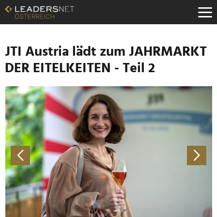
Zum
Inhalt
Zur
Fußzeilen-
Navigation
JTI Austria lädt zum JAHRMARKT
Zur
DER EITELKEITEN - Teil 2
Hauptnavigation