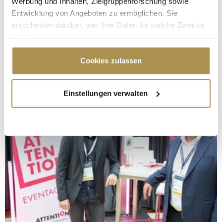
Werbung und Inhalten, Zielgruppenforschung sowie
Entwicklung von Angeboten zu ermöglichen. Sie
entscheiden darüber, wer Ihre Daten für welche Zwecke
nutzt. Sie können Ihre Einwilligung jederzeit über die
Cookie-Erklärung oder durch Klicken auf das Privacy
Trigger Symbol ändern oder widerrufen
Cookies zulassen
Wenn Sie es erlauben, würden wir auch gerne:
Einstellungen verwalten
Informationen über Ihre geografische Lage
erfassen, welche bis auf einige Meter genau sein
können
Ihr Gerät durch aktives Scannen nach
bestimmten Merkmalen (Fingerprinting) identifizieren
Erfahren Sie mehr darüber, wie Ihre persönlichen Daten
verarbeitet werden, und legen Sie Ihre Präferenzen im
Abschnitt Einzelheiten
fest.
Wir verwenden Cookies, um Inhalte und Anzeigen zu
personalisieren, Funktionen für soziale Medien anbieten