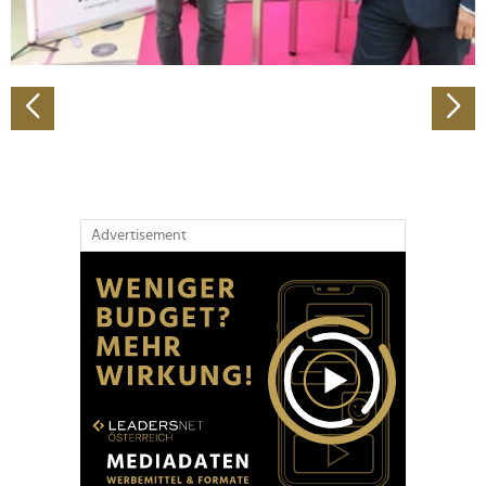
zu können und die Zugriffe auf unsere Website zu
analysieren. Außerdem geben wir Informationen zu Ihrer
Verwendung unserer Website an unsere Partner für
soziale Medien, Werbung und Analysen weiter. Unsere
Partner führen diese Informationen möglicherweise mit
weiteren Daten zusammen, die Sie ihnen bereitgestellt
haben oder die sie im Rahmen Ihrer Nutzung der Dienste
gesammelt haben.
Advertisement