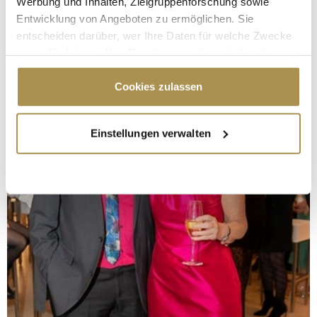
Werbung und Inhalten, Zielgruppenforschung sowie
Entwicklung von Angeboten zu ermöglichen. Sie
entscheiden darüber, wer Ihre Daten für welche Zwecke
nutzt. Sie können Ihre Einwilligung jederzeit über die
Cookie-Erklärung oder durch Klicken auf das Privacy
Trigger Symbol ändern oder widerrufen
Cookies zulassen
Wenn Sie es erlauben, würden wir auch gerne:
Einstellungen verwalten
Informationen über Ihre geografische Lage
erfassen, welche bis auf einige Meter genau sein
können
Ihr Gerät durch aktives Scannen nach
bestimmten Merkmalen (Fingerprinting) identifizieren
Erfahren Sie mehr darüber, wie Ihre persönlichen Daten
verarbeitet werden, und legen Sie Ihre Präferenzen im
Abschnitt Einzelheiten
fest.
Wir verwenden Cookies, um Inhalte und Anzeigen zu
personalisieren, Funktionen für soziale Medien anbieten