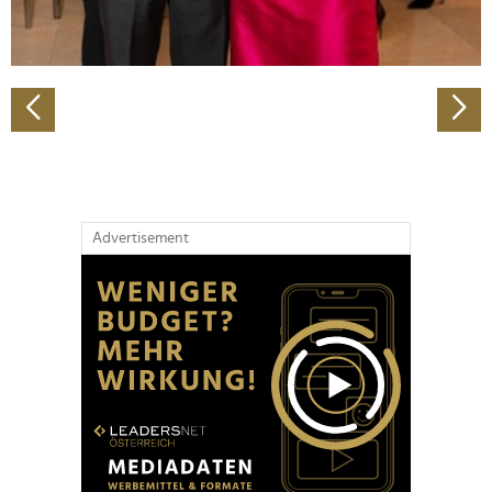
zu können und die Zugriffe auf unsere Website zu
analysieren. Außerdem geben wir Informationen zu Ihrer
Verwendung unserer Website an unsere Partner für
soziale Medien, Werbung und Analysen weiter. Unsere
Partner führen diese Informationen möglicherweise mit
weiteren Daten zusammen, die Sie ihnen bereitgestellt
haben oder die sie im Rahmen Ihrer Nutzung der Dienste
gesammelt haben.
Advertisement