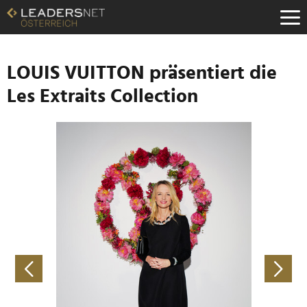
Zum
Inhalt
Zur
Fußzeilen-
Navigation
LOUIS VUITTON präsentiert die
Zur
Les Extraits Collection
Hauptnavigation