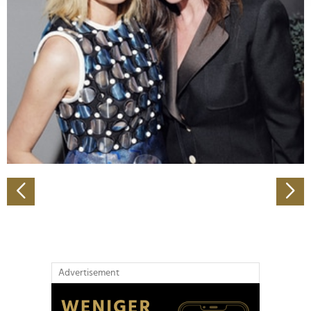
Abschnitt Einzelheiten
fest.
Wir verwenden Cookies, um Inhalte und Anzeigen zu
personalisieren, Funktionen für soziale Medien anbieten
zu können und die Zugriffe auf unsere Website zu
analysieren. Außerdem geben wir Informationen zu Ihrer
Verwendung unserer Website an unsere Partner für
soziale Medien, Werbung und Analysen weiter. Unsere
Partner führen diese Informationen möglicherweise mit
weiteren Daten zusammen, die Sie ihnen bereitgestellt
haben oder die sie im Rahmen Ihrer Nutzung der Dienste
gesammelt haben.
Advertisement