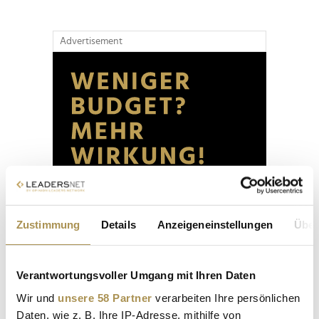
Advertisement
Zustimmung
Details
Anzeigeneinstellungen
Über
Verantwortungsvoller Umgang mit Ihren Daten
Wir und
unsere 58 Partner
verarbeiten Ihre persönlichen
Daten, wie z. B. Ihre IP-Adresse, mithilfe von