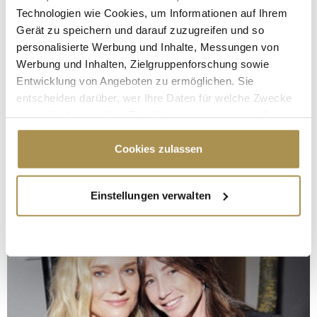
Technologien wie Cookies, um Informationen auf Ihrem
Gerät zu speichern und darauf zuzugreifen und so
personalisierte Werbung und Inhalte, Messungen von
Werbung und Inhalten, Zielgruppenforschung sowie
Entwicklung von Angeboten zu ermöglichen. Sie
entscheiden darüber, wer Ihre Daten für welche Zwecke
nutzt. Sie können Ihre Einwilligung jederzeit über die
Cookie-Erklärung oder durch Klicken auf das Privacy
Trigger Symbol ändern oder widerrufen
Cookies zulassen
Wenn Sie es erlauben, würden wir auch gerne:
Einstellungen verwalten
Informationen über Ihre geografische Lage
erfassen, welche bis auf einige Meter genau sein
können
Ihr Gerät durch aktives Scannen nach
bestimmten Merkmalen (Fingerprinting) identifizieren
Erfahren Sie mehr darüber, wie Ihre persönlichen Daten
verarbeitet werden, und legen Sie Ihre Präferenzen im