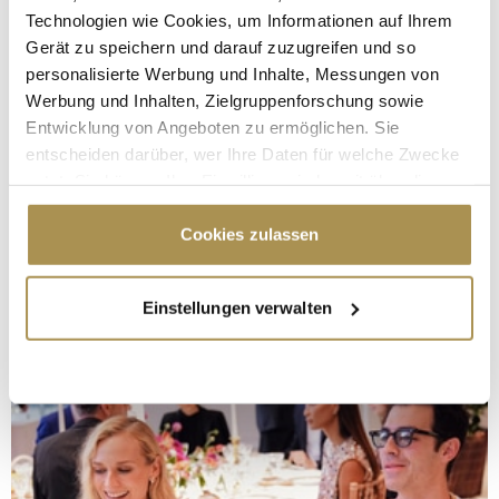
Technologien wie Cookies, um Informationen auf Ihrem
Gerät zu speichern und darauf zuzugreifen und so
personalisierte Werbung und Inhalte, Messungen von
Werbung und Inhalten, Zielgruppenforschung sowie
Entwicklung von Angeboten zu ermöglichen. Sie
entscheiden darüber, wer Ihre Daten für welche Zwecke
nutzt. Sie können Ihre Einwilligung jederzeit über die
Cookie-Erklärung oder durch Klicken auf das Privacy
Trigger Symbol ändern oder widerrufen
Cookies zulassen
Wenn Sie es erlauben, würden wir auch gerne:
Einstellungen verwalten
Informationen über Ihre geografische Lage
erfassen, welche bis auf einige Meter genau sein
können
Ihr Gerät durch aktives Scannen nach
bestimmten Merkmalen (Fingerprinting) identifizieren
Erfahren Sie mehr darüber, wie Ihre persönlichen Daten
verarbeitet werden, und legen Sie Ihre Präferenzen im