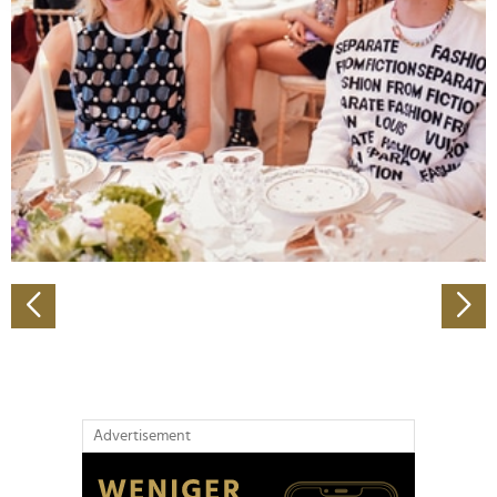
Abschnitt Einzelheiten
fest.
Wir verwenden Cookies, um Inhalte und Anzeigen zu
personalisieren, Funktionen für soziale Medien anbieten
zu können und die Zugriffe auf unsere Website zu
analysieren. Außerdem geben wir Informationen zu Ihrer
Verwendung unserer Website an unsere Partner für
soziale Medien, Werbung und Analysen weiter. Unsere
Partner führen diese Informationen möglicherweise mit
weiteren Daten zusammen, die Sie ihnen bereitgestellt
haben oder die sie im Rahmen Ihrer Nutzung der Dienste
gesammelt haben.
Advertisement