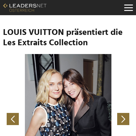
Zum
Inhalt
Zur
Fußzeilen-
Navigation
LOUIS VUITTON präsentiert die
Zur
Les Extraits Collection
Hauptnavigation