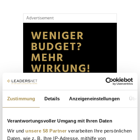
Advertisement
Zustimmung
Details
Anzeigeneinstellungen
Über
Verantwortungsvoller Umgang mit Ihren Daten
Wir und
unsere 58 Partner
verarbeiten Ihre persönlichen
Daten, wie z. B. Ihre IP-Adresse, mithilfe von