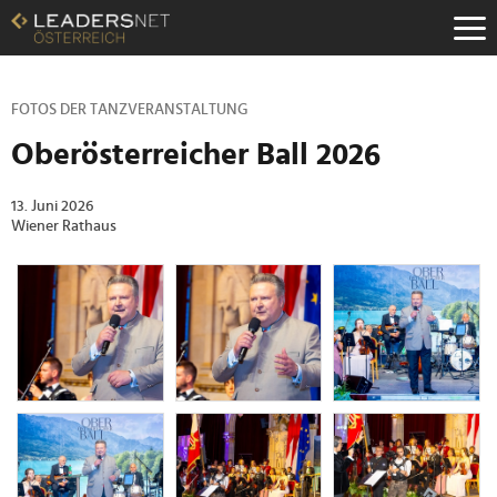
Zum
Inhalt
Zur
Fußzeilen-
Navigation
FOTOS DER TANZVERANSTALTUNG
Zur
Oberösterreicher Ball 2026
Hauptnavigation
13. Juni 2026
Wiener Rathaus