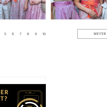
5
6
7
8
9
10
WEITER