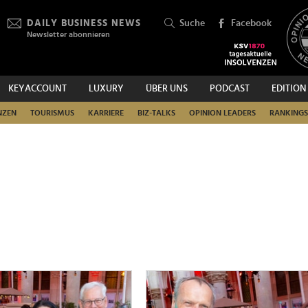
DAILY BUSINESS NEWS
Suche
Facebook
Newsletter abonnieren
KEYACCOUNT
LUXURY
ÜBER UNS
PODCAST
EDITION
SUCHEN
NZEN
TOURISMUS
KARRIERE
BIZ-TALKS
OPINION LEADERS
RANKINGS