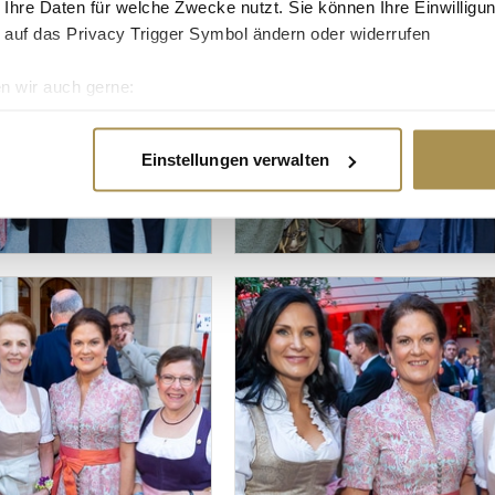
 Ihre Daten für welche Zwecke nutzt. Sie können Ihre Einwilligun
 auf das Privacy Trigger Symbol ändern oder widerrufen
n wir auch gerne:
re geografische Lage erfassen, welche bis auf einige Meter gen
es Scannen nach bestimmten Merkmalen (Fingerprinting) identifi
Einstellungen verwalten
ie Ihre persönlichen Daten verarbeitet werden, und legen Sie I
nhalte und Anzeigen zu personalisieren, Funktionen für soziale
Website zu analysieren. Außerdem geben wir Informationen zu I
r soziale Medien, Werbung und Analysen weiter. Unsere Partner
 Daten zusammen, die Sie ihnen bereitgestellt haben oder die s
n.