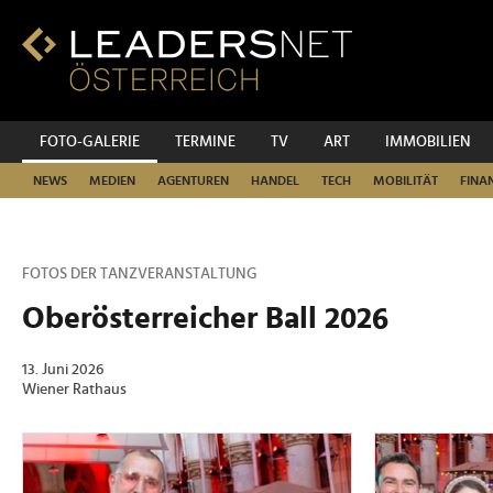
Zum
Inhalt
Zur
Fußzeilen-
Navigation
Zur
FOTO-GALERIE
TERMINE
TV
ART
IMMOBILIEN
Hauptnavigation
NEWS
MEDIEN
AGENTUREN
HANDEL
TECH
MOBILITÄT
FINA
FOTOS DER TANZVERANSTALTUNG
Oberösterreicher Ball 2026
13. Juni 2026
Wiener Rathaus