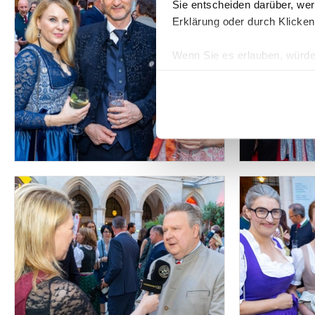
Sie entscheiden darüber, wer
Erklärung oder durch Klicken
Wenn Sie es erlauben, würde
Informationen über Ih
Ihr Gerät durch aktiv
Erfahren Sie mehr darüber, w
Einzelheiten
fest.
Wir verwenden Cookies, um I
und die Zugriffe auf unsere 
Website an unsere Partner fü
möglicherweise mit weiteren
der Dienste gesammelt habe