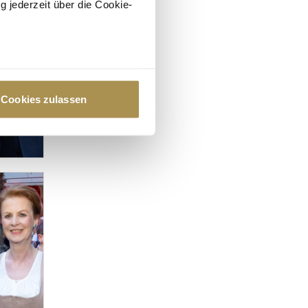
g jederzeit über die Cookie-
au sein können
zieren
Cookies zulassen
hre Präferenzen im
Abschnitt
 Medien anbieten zu können
hrer Verwendung unserer
 führen diese Informationen
ie im Rahmen Ihrer Nutzung