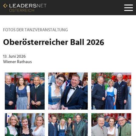
Zum
Inhalt
Zur
Fußzeilen-
Navigation
FOTOS DER TANZVERANSTALTUNG
Zur
Oberösterreicher Ball 2026
Hauptnavigation
13. Juni 2026
Wiener Rathaus