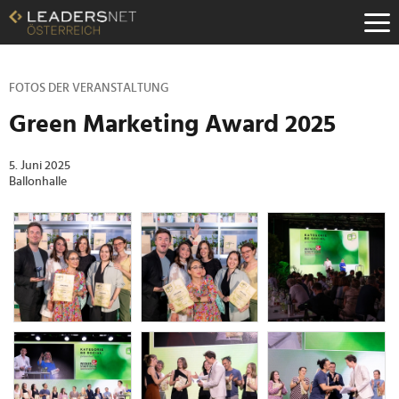
Zum
Inhalt
Zur
Fußzeilen-
Navigation
FOTOS DER VERANSTALTUNG
Zur
Green Marketing Award 2025
Hauptnavigation
5. Juni 2025
Ballonhalle