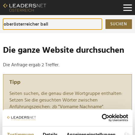
Zum
Inhalt
Zur
Fußzeilen-
SUCHEN
Navigation
Zur
Hauptnavigation
Die ganze Website durchsuchen
Die Anfrage ergab 2 Treffer.
Tipp
Seiten suchen, die genau diese Wortgruppe enthalten:
Setzen Sie die gesuchten Wörter zwischen
Anführungszeichen: zb "Vorname Nachname".
Mehr als 3.300 Gäste feierten beim
Oberösterreicher Ball im Wiener Rathaus
Zustimmung
Details
Anzeigeneinstellungen
Über