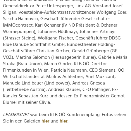
Generaldirektor Peter Untersperger, Linz AG-Vorstand Josef
Siligan, voestalpine-Aufsichtsratsvorsitzender Wolfgang Eder,
Sascha Haimovici, Geschäftsführender Gesellschafter
IMMOcontract, Kari Ochsner (IV NÖ Präsident & Ochsner
Wärmepumpen), Johannes Hödlmayr, Johannes Artmayr
(Strasser Steine), Wolfgang Fischer, Geschäftsführer DDSG
Blue Danube Schifffahrt GmbH, Bundestheater Holding-
Geschäftsführer Christian Kircher, Gerald Grünberger (GF
VÖZ), Martina Salomon (Herausgeberin Kurier), Gabriela Maria
Straka (Brau Union), Marco Ginder, RLB OÖ Direktor
Firmenkunden in Wien, Patricia Neumann, CEO Siemens, OÖ
Wirtschaftslandesrat Markus Achleitner, Ariel Muzicant,
Manuela Lindlbauer (Lindlpower), Andreas Gnesda
(Leitbetriebe Austria), Andreas Klauser, CEO Palfinger, Ex-
Kanzler Sebastian Kurz und dessen Ex-Finanzminister Gernot
Blümel mit seiner Clivia.
LEADERSNET
war beim RLB OÖ Kundenempfang. Fotos sehen
Sie in den Galerien
hier
und
hier
.