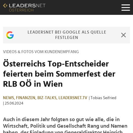
Zum
Inhalt
Zur
Fußzeilen-
Navigation
LEADERSNET BEI GOOGLE ALS QUELLE
Zur
FESTLEGEN
Hauptnavigation
VIDEOS & FOTOS VOM KUNDENEMPFANG
Österreichs Top-Entscheider
feierten beim Sommerfest der
RLB OÖ in Wien
NEWS,
FINANZEN,
BIZ-TALKS,
LEADERSNET.TV
| Tobias Seifried
| 25.06.2024
Auch in diesem Jahr folgten so gut wie alle, die in
Wirtschaft, Politik und Gesellschaft Rang und Namen
haben, der Einladung von Generaldirektor Heinrich