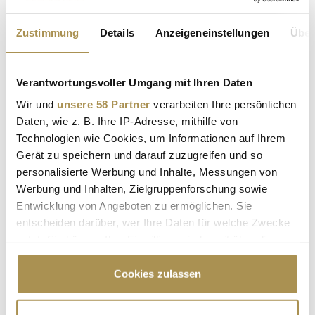
Network berichten wir ab sofort täglich auch über die
Themen Kunst, Design und Kultur.
Zustimmung
Details
Anzeigeneinstellungen
Über
Alle 14 Tage erscheint
LEADERSNET-ART
und bringt die
Highlights der Branche.
Verantwortungsvoller Umgang mit Ihren Daten
Herausgeber von
LEADERSNET-ART
ist Gerhard Krispl.
Wir und
unsere 58 Partner
verarbeiten Ihre persönlichen
Daten, wie z. B. Ihre IP-Adresse, mithilfe von
Technologien wie Cookies, um Informationen auf Ihrem
Gerät zu speichern und darauf zuzugreifen und so
personalisierte Werbung und Inhalte, Messungen von
Werbung und Inhalten, Zielgruppenforschung sowie
Entwicklung von Angeboten zu ermöglichen. Sie
SCAN.ART
KRISTIAN SCHULLER
entscheiden darüber, wer Ihre Daten für welche Zwecke
nutzt. Sie können Ihre Einwilligung jederzeit über die
Cookie-Erklärung oder durch Klicken auf das Privacy
LEADERSNET.TV
Trigger Symbol ändern oder widerrufen
Cookies zulassen
Wenn Sie es erlauben, würden wir auch gerne:
LAUTSCHALTEN