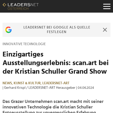
Zum
Inhalt
Zur
Fußzeilen-
Navigation
LEADERSNET BEI GOOGLE ALS QUELLE
Zur
FESTLEGEN
Hauptnavigation
INNOVATIVE TECHNOLOGIE
Einzigartiges
Ausstellungserlebnis: scan.art bei
der Kristian Schuller Grand Show
NEWS,
KUNST & KULTUR,
LEADERSNET-ART
| Gerhard Krispl / LEADERSNET-ART Herausgeber
| 04.06.2024
Das Grazer Unternehmen scan.art macht mit seiner
innovativen Technologie die Kristian Schuller
Fotoausstellung zur unvergesslichen Erfahrung.