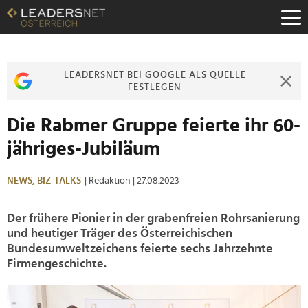
Zum
Inhalt
Zur
Fußzeilen-
Navigation
LEADERSNET BEI GOOGLE ALS QUELLE
Zur
FESTLEGEN
Hauptnavigation
Die Rabmer Gruppe feierte ihr 60-
jähriges-Jubiläum
NEWS,
BIZ-TALKS
| Redaktion
| 27.08.2023
Der frühere Pionier in der grabenfreien Rohrsanierung
und heutiger Träger des Österreichischen
Bundesumweltzeichens feierte sechs Jahrzehnte
Firmengeschichte.
>