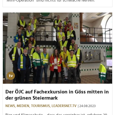
"Mini-Operation" sind nichts für schwache Nerven.
Der ÖJC auf Fachexkursion in Göss mitten in
der grünen Steiermark
NEWS,
MEDIEN,
TOURISMUS,
LEADERSNET.TV
| 24.08.2023
Bier und Klimaschutz – dass das vereinbar ist, erfuhren 29