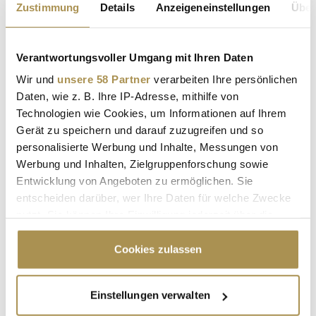
Zustimmung
Details
Anzeigeneinstellungen
Über
Verantwortungsvoller Umgang mit Ihren Daten
Sicherheitscode bestätigen:
*
Wir und
unsere 58 Partner
verarbeiten Ihre persönlichen
Daten, wie z. B. Ihre IP-Adresse, mithilfe von
Technologien wie Cookies, um Informationen auf Ihrem
Gerät zu speichern und darauf zuzugreifen und so
personalisierte Werbung und Inhalte, Messungen von
Werbung und Inhalten, Zielgruppenforschung sowie
Entwicklung von Angeboten zu ermöglichen. Sie
entscheiden darüber, wer Ihre Daten für welche Zwecke
* Pflichtfelder.
ABSENDEN
nutzt. Sie können Ihre Einwilligung jederzeit über die
Cookie-Erklärung oder durch Klicken auf das Privacy
Trigger Symbol ändern oder widerrufen
Cookies zulassen
LEADERSNET.TV
Wenn Sie es erlauben, würden wir auch gerne:
LAUTSCHALTEN
Einstellungen verwalten
Informationen über Ihre geografische Lage