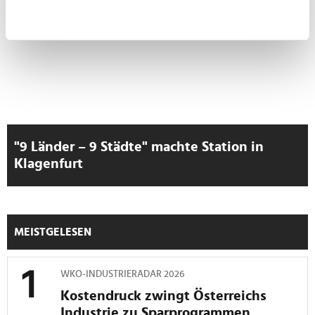
erfassen, welche bis auf einige Meter genau sein
können
Ihr Gerät durch aktives Scannen nach
bestimmten Merkmalen (Fingerprinting) identifizieren
Erfahren Sie mehr darüber, wie Ihre persönlichen Daten
verarbeitet werden, und legen Sie Ihre Präferenzen im
Abschnitt Einzelheiten
fest.
Wir verwenden Cookies, um Inhalte und Anzeigen zu
"9 Länder – 9 Städte" machte Station in
personalisieren, Funktionen für soziale Medien anbieten
Klagenfurt
zu können und die Zugriffe auf unsere Website zu
analysieren. Außerdem geben wir Informationen zu Ihrer
Verwendung unserer Website an unsere Partner für
soziale Medien, Werbung und Analysen weiter. Unsere
MEISTGELESEN
Partner führen diese Informationen möglicherweise mit
weiteren Daten zusammen, die Sie ihnen bereitgestellt
WKO-INDUSTRIERADAR 2026
haben oder die sie im Rahmen Ihrer Nutzung der Dienste
gesammelt haben.
Kostendruck zwingt Österreichs
Industrie zu Sparprogrammen