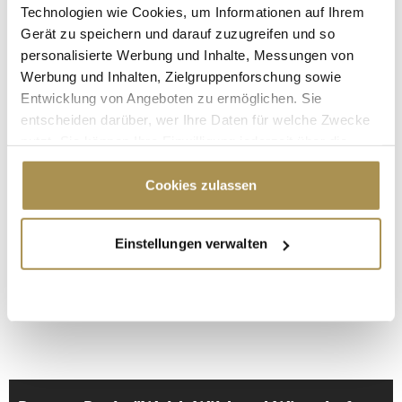
Technologien wie Cookies, um Informationen auf Ihrem
Gerät zu speichern und darauf zuzugreifen und so
personalisierte Werbung und Inhalte, Messungen von
* Pflichtfelder.
Werbung und Inhalten, Zielgruppenforschung sowie
ABSENDEN
Entwicklung von Angeboten zu ermöglichen. Sie
entscheiden darüber, wer Ihre Daten für welche Zwecke
nutzt. Sie können Ihre Einwilligung jederzeit über die
LEADERSNET.TV
Cookie-Erklärung oder durch Klicken auf das Privacy
Trigger Symbol ändern oder widerrufen
Cookies zulassen
LAUTSCHALTEN
Wenn Sie es erlauben, würden wir auch gerne:
Einstellungen verwalten
Informationen über Ihre geografische Lage
erfassen, welche bis auf einige Meter genau sein
können
Ihr Gerät durch aktives Scannen nach
bestimmten Merkmalen (Fingerprinting) identifizieren
Erfahren Sie mehr darüber, wie Ihre persönlichen Daten
verarbeitet werden, und legen Sie Ihre Präferenzen im