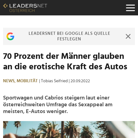
Zum
Inhalt
Zur
Fußzeilen-
Navigation
LEADERSNET BEI GOOGLE ALS QUELLE
Zur
FESTLEGEN
Hauptnavigation
70 Prozent der Männer glauben
an die erotische Kraft des Autos
NEWS,
MOBILITÄT
| Tobias Seifried
| 20.09.2022
Sportwagen und Cabrios steigern laut einer
österreichweiten Umfrage das Sexappeal am
meisten, E-Autos weniger.
>