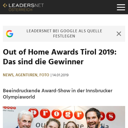
Zum
Inhalt
Zur
Fußzeilen-
Navigation
LEADERSNET BEI GOOGLE ALS QUELLE
Zur
FESTLEGEN
Hauptnavigation
Out of Home Awards Tirol 2019:
Das sind die Gewinner
NEWS,
AGENTUREN,
FOTO
| 14.01.2019
Beeindruckende Award-Show in der Innsbrucker
Olympiaworld
>