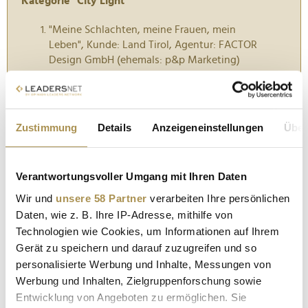
Kategorie "City Light"
"Meine Schlachten, meine Frauen, mein
Leben", Kunde: Land Tirol, Agentur: FACTOR
Design GmbH (ehemals: p&p Marketing)
"Ich studiere in Kufstein", Kunde: Fachhochschule
Kufstein
Sparkasse Kufstein
Zustimmung
Details
Anzeigeneinstellungen
Über
Kategorie "Rolling Board"
"30. Osterfestival in Tirol: über.leben", Kunde:
Verantwortungsvoller Umgang mit Ihren Daten
Osterfestival Tirol, Agentur: Patrick Bonato
"Bleib cool. Bleib gesund. Bleib Rocker.", Kunde:
Wir und
unsere 58 Partner
verarbeiten Ihre persönlichen
Rehamed-Tirol GmbH, Agentur: impalawolfmitbiss
Daten, wie z. B. Ihre IP-Adresse, mithilfe von
"happylaxen", Kunde: StuBay
Technologien wie Cookies, um Informationen auf Ihrem
Freizeitcenter, Agentur: Egon Anderle (Marketing)
Gerät zu speichern und darauf zuzugreifen und so
und kraftplatzl.com, Gregor Ingenhaeff-
personalisierte Werbung und Inhalte, Messungen von
Berenkamp (Grafik und Design)
Werbung und Inhalten, Zielgruppenforschung sowie
Entwicklung von Angeboten zu ermöglichen. Sie
Kategorie "Transport Media"