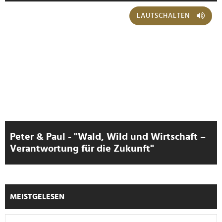
Verwendung unserer Website an unsere Partner für
LAUTSCHALTEN
soziale Medien, Werbung und Analysen weiter. Unsere
Partner führen diese Informationen möglicherweise mit
weiteren Daten zusammen, die Sie ihnen bereitgestellt
haben oder die sie im Rahmen Ihrer Nutzung der Dienste
gesammelt haben.
Peter & Paul - "Wald, Wild und Wirtschaft –
Verantwortung für die Zukunft"
MEISTGELESEN