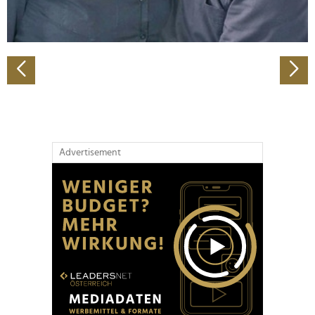
zu können und die Zugriffe auf unsere Website zu
analysieren. Außerdem geben wir Informationen zu Ihrer
Verwendung unserer Website an unsere Partner für
soziale Medien, Werbung und Analysen weiter. Unsere
Partner führen diese Informationen möglicherweise mit
weiteren Daten zusammen, die Sie ihnen bereitgestellt
haben oder die sie im Rahmen Ihrer Nutzung der Dienste
gesammelt haben.
Advertisement