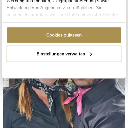
Werbung und Inhalten, Zielgruppenforschung sowie
Entwicklung von Angeboten zu ermöglichen. Sie
entscheiden darüber, wer Ihre Daten für welche Zwecke
nutzt. Sie können Ihre Einwilligung jederzeit über die
Cookie-Erklärung oder durch Klicken auf das Privacy
Trigger Symbol ändern oder widerrufen
Cookies zulassen
Wenn Sie es erlauben, würden wir auch gerne:
Einstellungen verwalten
Informationen über Ihre geografische Lage
erfassen, welche bis auf einige Meter genau sein
können
Ihr Gerät durch aktives Scannen nach
bestimmten Merkmalen (Fingerprinting) identifizieren
Erfahren Sie mehr darüber, wie Ihre persönlichen Daten
verarbeitet werden, und legen Sie Ihre Präferenzen im
Abschnitt Einzelheiten
fest.
Wir verwenden Cookies, um Inhalte und Anzeigen zu
personalisieren, Funktionen für soziale Medien anbieten