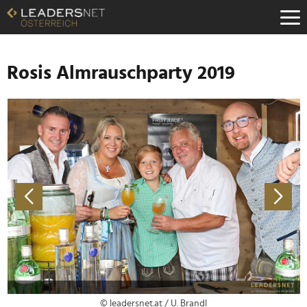
Zum
Inhalt
Zur
Fußzeilen-
Navigation
Rosis Almrauschparty 2019
Zur
Hauptnavigation
© leadersnet.at / U. Brandl