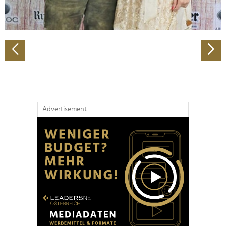
zu können und die Zugriffe auf unsere Website zu
analysieren. Außerdem geben wir Informationen zu Ihrer
Verwendung unserer Website an unsere Partner für
soziale Medien, Werbung und Analysen weiter. Unsere
Partner führen diese Informationen möglicherweise mit
weiteren Daten zusammen, die Sie ihnen bereitgestellt
haben oder die sie im Rahmen Ihrer Nutzung der Dienste
gesammelt haben.
Advertisement