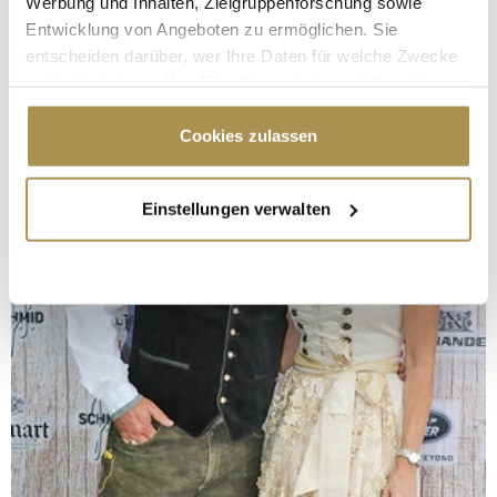
Werbung und Inhalten, Zielgruppenforschung sowie
Entwicklung von Angeboten zu ermöglichen. Sie
entscheiden darüber, wer Ihre Daten für welche Zwecke
nutzt. Sie können Ihre Einwilligung jederzeit über die
Cookie-Erklärung oder durch Klicken auf das Privacy
Trigger Symbol ändern oder widerrufen
Cookies zulassen
Wenn Sie es erlauben, würden wir auch gerne:
Einstellungen verwalten
Informationen über Ihre geografische Lage
erfassen, welche bis auf einige Meter genau sein
können
Ihr Gerät durch aktives Scannen nach
bestimmten Merkmalen (Fingerprinting) identifizieren
Erfahren Sie mehr darüber, wie Ihre persönlichen Daten
verarbeitet werden, und legen Sie Ihre Präferenzen im
Abschnitt Einzelheiten
fest.
Wir verwenden Cookies, um Inhalte und Anzeigen zu
personalisieren, Funktionen für soziale Medien anbieten