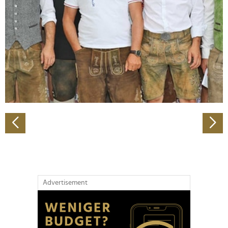
Wir verwenden Cookies, um Inhalte und Anzeigen zu
personalisieren, Funktionen für soziale Medien anbieten
zu können und die Zugriffe auf unsere Website zu
analysieren. Außerdem geben wir Informationen zu Ihrer
Verwendung unserer Website an unsere Partner für
soziale Medien, Werbung und Analysen weiter. Unsere
Partner führen diese Informationen möglicherweise mit
weiteren Daten zusammen, die Sie ihnen bereitgestellt
haben oder die sie im Rahmen Ihrer Nutzung der Dienste
gesammelt haben.
Advertisement