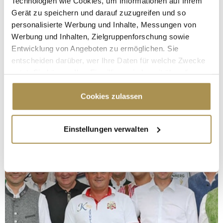
Technologien wie Cookies, um Informationen auf Ihrem
Gerät zu speichern und darauf zuzugreifen und so
personalisierte Werbung und Inhalte, Messungen von
Werbung und Inhalten, Zielgruppenforschung sowie
Entwicklung von Angeboten zu ermöglichen. Sie
entscheiden darüber, wer Ihre Daten für welche Zwecke
nutzt. Sie können Ihre Einwilligung jederzeit über die
Cookie-Erklärung oder durch Klicken auf das Privacy
Trigger Symbol ändern oder widerrufen
Cookies zulassen
Wenn Sie es erlauben, würden wir auch gerne:
Einstellungen verwalten
Informationen über Ihre geografische Lage
erfassen, welche bis auf einige Meter genau sein
können
Ihr Gerät durch aktives Scannen nach
bestimmten Merkmalen (Fingerprinting) identifizieren
Erfahren Sie mehr darüber, wie Ihre persönlichen Daten
verarbeitet werden, und legen Sie Ihre Präferenzen im
Abschnitt Einzelheiten
fest.