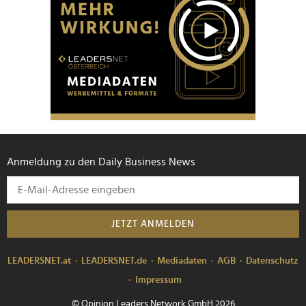
Anmeldung zu den Daily Business News
JETZT ANMELDEN
LEADERSNET.at
LEADERSNET.de
Mediadaten
AGB
Datenschutz
Impressum
© Opinion Leaders Network GmbH 2026