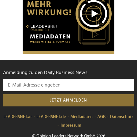
Anmeldung zu den Daily Business News
JETZT ANMELDEN
LEADERSNET.at
LEADERSNET.de
Mediadaten
AGB
Datenschutz
Impressum
© Opinion Leaders Network GmbH 2026