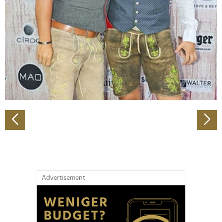
Wir verwenden Cookies, um Inhalte und Anzeigen zu
personalisieren, Funktionen für soziale Medien anbieten
zu können und die Zugriffe auf unsere Website zu
analysieren. Außerdem geben wir Informationen zu Ihrer
Verwendung unserer Website an unsere Partner für
soziale Medien, Werbung und Analysen weiter. Unsere
Partner führen diese Informationen möglicherweise mit
weiteren Daten zusammen, die Sie ihnen bereitgestellt
haben oder die sie im Rahmen Ihrer Nutzung der Dienste
gesammelt haben.
Advertisement