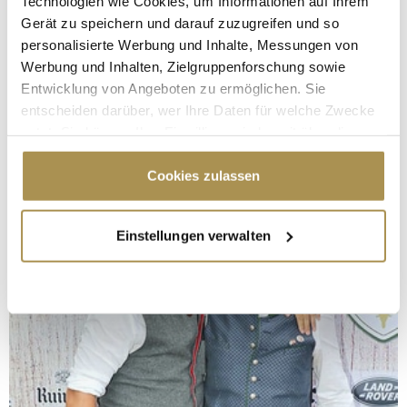
Technologien wie Cookies, um Informationen auf Ihrem
Gerät zu speichern und darauf zuzugreifen und so
personalisierte Werbung und Inhalte, Messungen von
Werbung und Inhalten, Zielgruppenforschung sowie
Entwicklung von Angeboten zu ermöglichen. Sie
entscheiden darüber, wer Ihre Daten für welche Zwecke
nutzt. Sie können Ihre Einwilligung jederzeit über die
Cookie-Erklärung oder durch Klicken auf das Privacy
Trigger Symbol ändern oder widerrufen
Cookies zulassen
Wenn Sie es erlauben, würden wir auch gerne:
Einstellungen verwalten
Informationen über Ihre geografische Lage
erfassen, welche bis auf einige Meter genau sein
können
Ihr Gerät durch aktives Scannen nach
bestimmten Merkmalen (Fingerprinting) identifizieren
Erfahren Sie mehr darüber, wie Ihre persönlichen Daten
verarbeitet werden, und legen Sie Ihre Präferenzen im
Abschnitt Einzelheiten
fest.