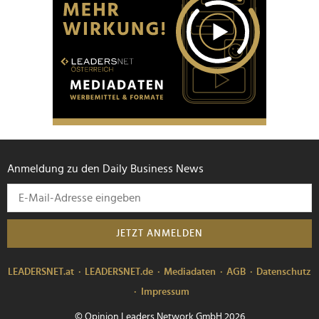
Anmeldung zu den Daily Business News
JETZT ANMELDEN
LEADERSNET.at
LEADERSNET.de
Mediadaten
AGB
Datenschutz
Impressum
© Opinion Leaders Network GmbH 2026