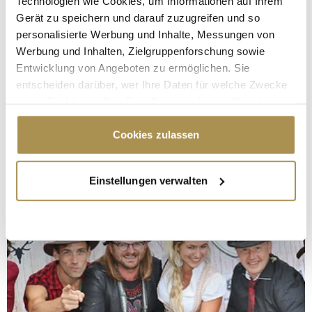
Technologien wie Cookies, um Informationen auf Ihrem
Gerät zu speichern und darauf zuzugreifen und so
personalisierte Werbung und Inhalte, Messungen von
Werbung und Inhalten, Zielgruppenforschung sowie
Entwicklung von Angeboten zu ermöglichen. Sie
entscheiden darüber, wer Ihre Daten für welche Zwecke
nutzt. Sie können Ihre Einwilligung jederzeit über die
Cookie-Erklärung oder durch Klicken auf das Privacy
Trigger Symbol ändern oder widerrufen
Cookies zulassen
Wenn Sie es erlauben, würden wir auch gerne:
Einstellungen verwalten
Informationen über Ihre geografische Lage
erfassen, welche bis auf einige Meter genau sein
können
Ihr Gerät durch aktives Scannen nach
bestimmten Merkmalen (Fingerprinting) identifizieren
Erfahren Sie mehr darüber, wie Ihre persönlichen Daten
verarbeitet werden, und legen Sie Ihre Präferenzen im
Abschnitt Einzelheiten
fest.