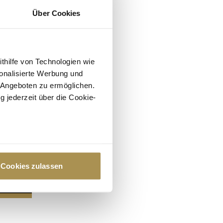
Über Cookies
ithilfe von Technologien wie
onalisierte Werbung und
 Angeboten zu ermöglichen.
g jederzeit über die Cookie-
au sein können
zieren
Cookies zulassen
hre Präferenzen im
Abschnitt
 Medien anbieten zu können
hrer Verwendung unserer