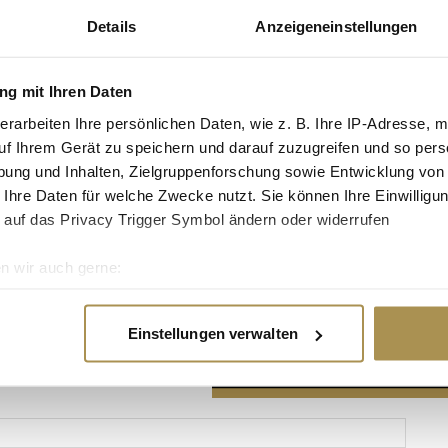
Details
Anzeigeneinstellungen
g mit Ihren Daten
erarbeiten Ihre persönlichen Daten, wie z. B. Ihre IP-Adresse, m
Advertisement
uf Ihrem Gerät zu speichern und darauf zuzugreifen und so pers
ung und Inhalten, Zielgruppenforschung sowie Entwicklung von
 Ihre Daten für welche Zwecke nutzt. Sie können Ihre Einwilligun
 auf das Privacy Trigger Symbol ändern oder widerrufen
n wir auch gerne:
re geografische Lage erfassen, welche bis auf einige Meter gen
es Scannen nach bestimmten Merkmalen (Fingerprinting) identifi
Einstellungen verwalten
ie Ihre persönlichen Daten verarbeitet werden, und legen Sie I
nhalte und Anzeigen zu personalisieren, Funktionen für soziale
Website zu analysieren. Außerdem geben wir Informationen zu I