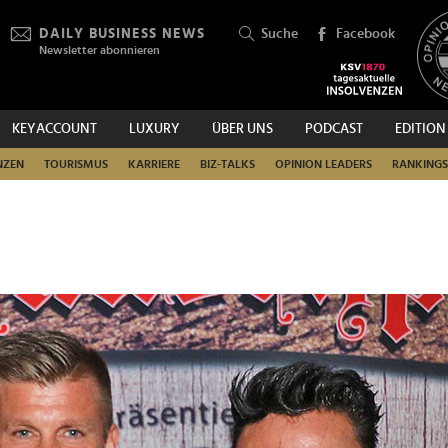
DAILY BUSINESS NEWS
Suche
Facebook
Newsletter abonnieren
KEYACCOUNT
LUXURY
ÜBER UNS
PODCAST
EDITION
SUCHEN
NZEN
TOURISMUS
KARRIERE
BIZ-TALKS
OPINION LEADERS
RANKINGS