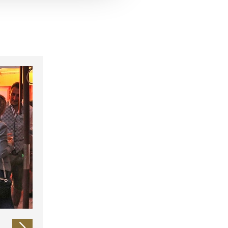
 führen diese Informationen
ie im Rahmen Ihrer Nutzung