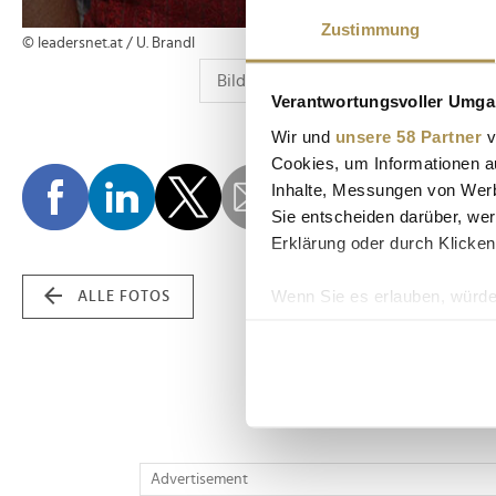
Zustimmung
© leadersnet.at / U. Brandl
Verantwortungsvoller Umgan
Wir und
unsere 58 Partner
v
Cookies, um Informationen a
Inhalte, Messungen von Werb
Sie entscheiden darüber, wer
Erklärung oder durch Klicken
Wenn Sie es erlauben, würde
ALLE FOTOS
Informationen über Ih
Ihr Gerät durch aktiv
Erfahren Sie mehr darüber, w
Einzelheiten
fest.
Wir verwenden Cookies, um I
Advertisement
und die Zugriffe auf unsere 