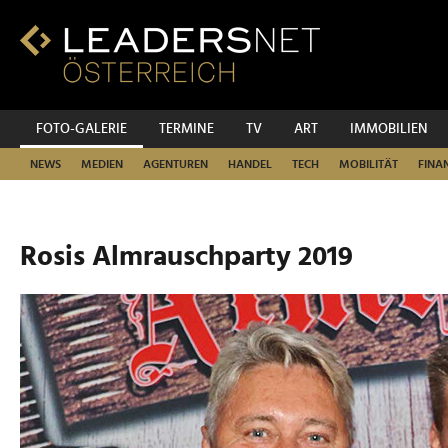
Zum
Inhalt
Zur
Fußzeilen-
Navigation
Zur
FOTO-GALERIE
TERMINE
TV
ART
IMMOBILIEN
Hauptnavigation
NEWS
MEDIEN
AGENTUREN
HANDEL
TECH
MOBILITÄT
FINA
Rosis Almrauschparty 2019