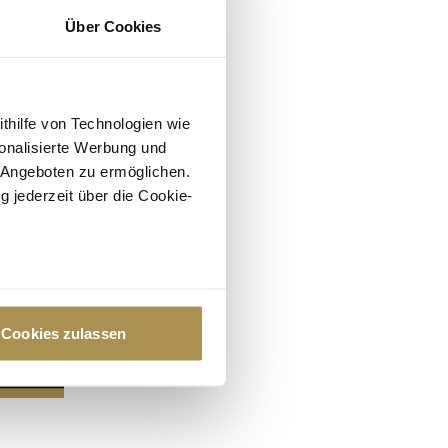
Über Cookies
ithilfe von Technologien wie
onalisierte Werbung und
 Angeboten zu ermöglichen.
g jederzeit über die Cookie-
au sein können
zieren
Cookies zulassen
hre Präferenzen im
Abschnitt
 Medien anbieten zu können
hrer Verwendung unserer