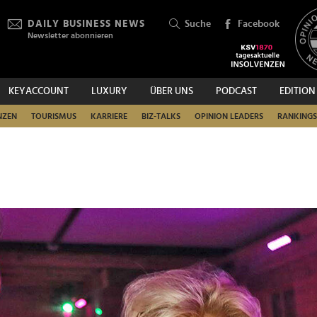
DAILY BUSINESS NEWS
Suche
Facebook
Newsletter abonnieren
KEYACCOUNT
LUXURY
ÜBER UNS
PODCAST
EDITION
SUCHEN
NZEN
TOURISMUS
KARRIERE
BIZ-TALKS
OPINION LEADERS
RANKINGS