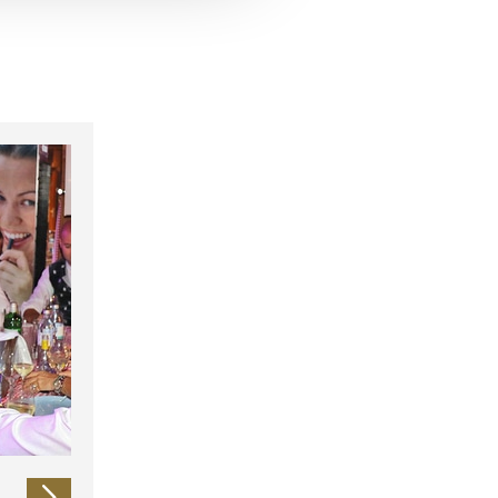
 führen diese Informationen
ie im Rahmen Ihrer Nutzung