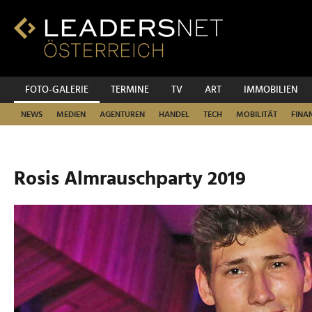
Zum
Inhalt
Zur
Fußzeilen-
Navigation
Zur
FOTO-GALERIE
TERMINE
TV
ART
IMMOBILIEN
Hauptnavigation
NEWS
MEDIEN
AGENTUREN
HANDEL
TECH
MOBILITÄT
FINA
Rosis Almrauschparty 2019