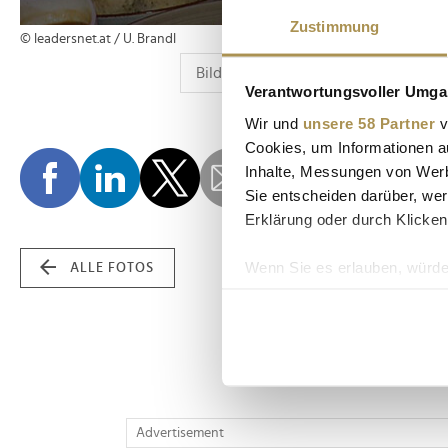
Zustimmung
© leadersnet.at / U. Brandl
Verantwortungsvoller Umgan
Wir und
unsere 58 Partner
v
Cookies, um Informationen a
Inhalte, Messungen von Werb
Sie entscheiden darüber, wer
Erklärung oder durch Klicken
Wenn Sie es erlauben, würde
ALLE FOTOS
Informationen über Ih
Ihr Gerät durch aktiv
Erfahren Sie mehr darüber, w
Einzelheiten
fest.
Wir verwenden Cookies, um I
Advertisement
und die Zugriffe auf unsere 