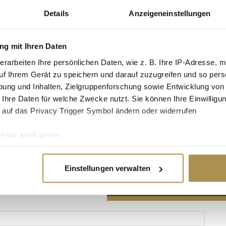
Details
Anzeigeneinstellungen
g mit Ihren Daten
erarbeiten Ihre persönlichen Daten, wie z. B. Ihre IP-Adresse, m
Advertisement
uf Ihrem Gerät zu speichern und darauf zuzugreifen und so pers
ung und Inhalten, Zielgruppenforschung sowie Entwicklung von
 Ihre Daten für welche Zwecke nutzt. Sie können Ihre Einwilligun
 auf das Privacy Trigger Symbol ändern oder widerrufen
n wir auch gerne:
re geografische Lage erfassen, welche bis auf einige Meter gen
es Scannen nach bestimmten Merkmalen (Fingerprinting) identifi
Einstellungen verwalten
ie Ihre persönlichen Daten verarbeitet werden, und legen Sie I
nhalte und Anzeigen zu personalisieren, Funktionen für soziale
Website zu analysieren. Außerdem geben wir Informationen zu I