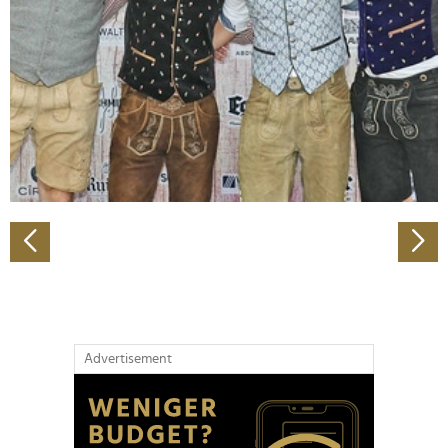
Wir verwenden Cookies, um Inhalte und Anzeigen zu
personalisieren, Funktionen für soziale Medien anbieten
zu können und die Zugriffe auf unsere Website zu
analysieren. Außerdem geben wir Informationen zu Ihrer
Verwendung unserer Website an unsere Partner für
soziale Medien, Werbung und Analysen weiter. Unsere
Partner führen diese Informationen möglicherweise mit
weiteren Daten zusammen, die Sie ihnen bereitgestellt
haben oder die sie im Rahmen Ihrer Nutzung der Dienste
gesammelt haben.
Advertisement