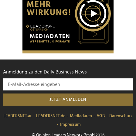
Anmeldung zu den Daily Business News
JETZT ANMELDEN
LEADERSNET.at
LEADERSNET.de
Mediadaten
AGB
Datenschutz
Impressum
© Opinion Leaders Network GmbH 2026