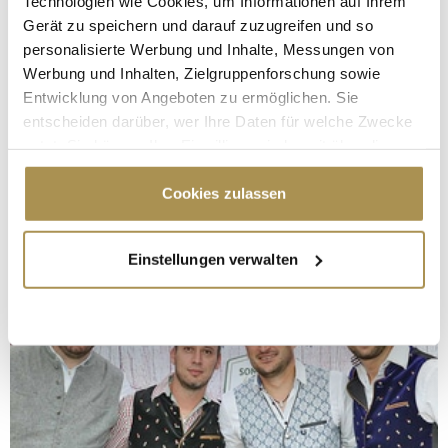
Technologien wie Cookies, um Informationen auf Ihrem
Gerät zu speichern und darauf zuzugreifen und so
personalisierte Werbung und Inhalte, Messungen von
Werbung und Inhalten, Zielgruppenforschung sowie
Entwicklung von Angeboten zu ermöglichen. Sie
entscheiden darüber, wer Ihre Daten für welche Zwecke
nutzt. Sie können Ihre Einwilligung jederzeit über die
Cookie-Erklärung oder durch Klicken auf das Privacy
Trigger Symbol ändern oder widerrufen
Cookies zulassen
Wenn Sie es erlauben, würden wir auch gerne:
Einstellungen verwalten
Informationen über Ihre geografische Lage
erfassen, welche bis auf einige Meter genau sein
können
Ihr Gerät durch aktives Scannen nach
bestimmten Merkmalen (Fingerprinting) identifizieren
Erfahren Sie mehr darüber, wie Ihre persönlichen Daten
verarbeitet werden, und legen Sie Ihre Präferenzen im
Abschnitt Einzelheiten
fest.