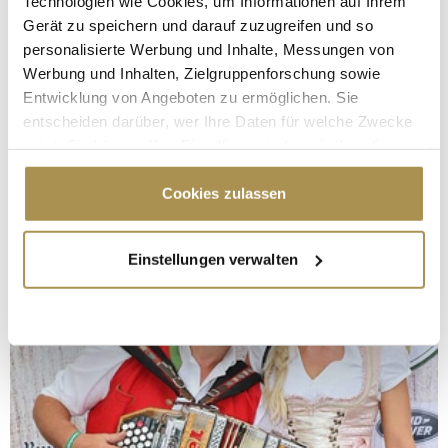
Technologien wie Cookies, um Informationen auf Ihrem
Gerät zu speichern und darauf zuzugreifen und so
personalisierte Werbung und Inhalte, Messungen von
Werbung und Inhalten, Zielgruppenforschung sowie
Entwicklung von Angeboten zu ermöglichen. Sie
entscheiden darüber, wer Ihre Daten für welche Zwecke
nutzt. Sie können Ihre Einwilligung jederzeit über die
Cookie-Erklärung oder durch Klicken auf das Privacy
Trigger Symbol ändern oder widerrufen
Cookies zulassen
Wenn Sie es erlauben, würden wir auch gerne:
Einstellungen verwalten
Informationen über Ihre geografische Lage
erfassen, welche bis auf einige Meter genau sein
können
Ihr Gerät durch aktives Scannen nach
bestimmten Merkmalen (Fingerprinting) identifizieren
Erfahren Sie mehr darüber, wie Ihre persönlichen Daten
verarbeitet werden, und legen Sie Ihre Präferenzen im
Abschnitt Einzelheiten
fest.