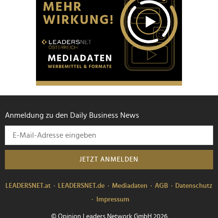
Anmeldung zu den Daily Business News
JETZT ANMELDEN
LEADERSNET.at
LEADERSNET.de
Mediadaten
AGB
Datenschutz
Impressum
© Opinion Leaders Network GmbH 2026