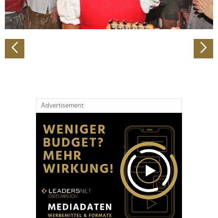
zu können und die Zugriffe auf unsere Website zu
analysieren. Außerdem geben wir Informationen zu Ihrer
Verwendung unserer Website an unsere Partner für
soziale Medien, Werbung und Analysen weiter. Unsere
Partner führen diese Informationen möglicherweise mit
weiteren Daten zusammen, die Sie ihnen bereitgestellt
haben oder die sie im Rahmen Ihrer Nutzung der Dienste
gesammelt haben.
Advertisement