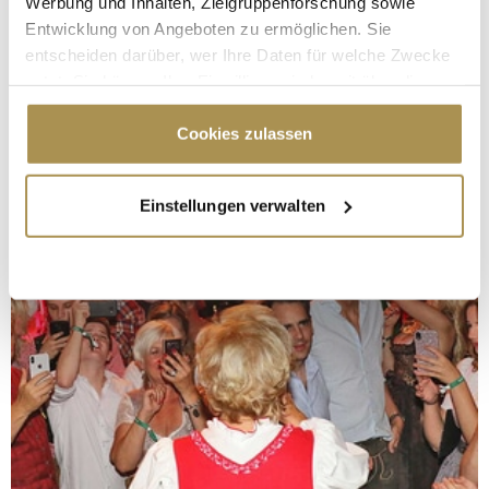
Werbung und Inhalten, Zielgruppenforschung sowie
Entwicklung von Angeboten zu ermöglichen. Sie
entscheiden darüber, wer Ihre Daten für welche Zwecke
nutzt. Sie können Ihre Einwilligung jederzeit über die
Cookie-Erklärung oder durch Klicken auf das Privacy
Trigger Symbol ändern oder widerrufen
Cookies zulassen
Wenn Sie es erlauben, würden wir auch gerne:
Einstellungen verwalten
Informationen über Ihre geografische Lage
erfassen, welche bis auf einige Meter genau sein
können
Ihr Gerät durch aktives Scannen nach
bestimmten Merkmalen (Fingerprinting) identifizieren
Erfahren Sie mehr darüber, wie Ihre persönlichen Daten
verarbeitet werden, und legen Sie Ihre Präferenzen im
Abschnitt Einzelheiten
fest.
Wir verwenden Cookies, um Inhalte und Anzeigen zu
personalisieren, Funktionen für soziale Medien anbieten