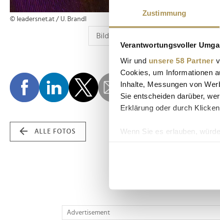
Zustimmung
© leadersnet.at / U. Brandl
Verantwortungsvoller Umgan
Wir und
unsere 58 Partner
v
Cookies, um Informationen a
Inhalte, Messungen von Werb
Sie entscheiden darüber, wer
Erklärung oder durch Klicken
Wenn Sie es erlauben, würde
ALLE FOTOS
Informationen über Ih
Ihr Gerät durch aktiv
Erfahren Sie mehr darüber, w
Einzelheiten
fest.
Wir verwenden Cookies, um I
Advertisement
und die Zugriffe auf unsere 