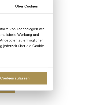
Über Cookies
ithilfe von Technologien wie
onalisierte Werbung und
 Angeboten zu ermöglichen.
g jederzeit über die Cookie-
au sein können
zieren
Cookies zulassen
hre Präferenzen im
Abschnitt
 Medien anbieten zu können
hrer Verwendung unserer