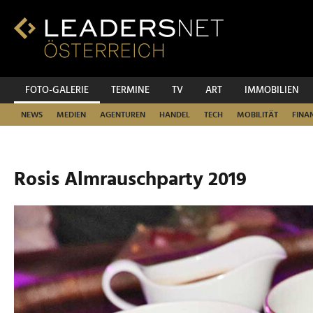
Zum
Inhalt
Zur
Fußzeilen-
Navigation
Zur
FOTO-GALERIE
TERMINE
TV
ART
IMMOBILIEN
Hauptnavigation
NEWS
MEDIEN
AGENTUREN
HANDEL
TECH
MOBILITÄT
FINA
Rosis Almrauschparty 2019