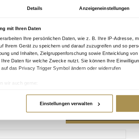
Details
Anzeigeneinstellungen
g mit Ihren Daten
erarbeiten Ihre persönlichen Daten, wie z. B. Ihre IP-Adresse, m
Advertisement
uf Ihrem Gerät zu speichern und darauf zuzugreifen und so pers
ung und Inhalten, Zielgruppenforschung sowie Entwicklung von
 Ihre Daten für welche Zwecke nutzt. Sie können Ihre Einwilligun
 auf das Privacy Trigger Symbol ändern oder widerrufen
n wir auch gerne:
re geografische Lage erfassen, welche bis auf einige Meter gen
es Scannen nach bestimmten Merkmalen (Fingerprinting) identifi
Einstellungen verwalten
ie Ihre persönlichen Daten verarbeitet werden, und legen Sie I
nhalte und Anzeigen zu personalisieren, Funktionen für soziale
Website zu analysieren. Außerdem geben wir Informationen zu I