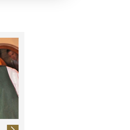
 führen diese Informationen
ie im Rahmen Ihrer Nutzung