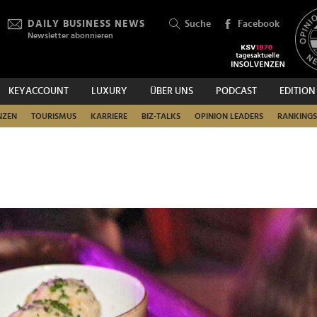
DAILY BUSINESS NEWS
Suche
Facebook
Newsletter abonnieren
KEYACCOUNT
LUXURY
ÜBER UNS
PODCAST
EDITION
SUCHEN
NZEN
TOURISMUS
KARRIERE
BIZ-TALKS
OPINION LEADERS
RANKINGS