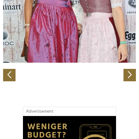
Wir verwenden Cookies, um Inhalte und Anzeigen zu
personalisieren, Funktionen für soziale Medien anbieten
zu können und die Zugriffe auf unsere Website zu
analysieren. Außerdem geben wir Informationen zu Ihrer
Verwendung unserer Website an unsere Partner für
soziale Medien, Werbung und Analysen weiter. Unsere
Partner führen diese Informationen möglicherweise mit
weiteren Daten zusammen, die Sie ihnen bereitgestellt
haben oder die sie im Rahmen Ihrer Nutzung der Dienste
gesammelt haben.
Advertisement