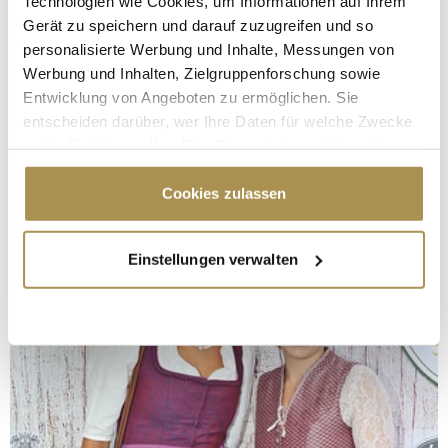
Technologien wie Cookies, um Informationen auf Ihrem
Gerät zu speichern und darauf zuzugreifen und so
personalisierte Werbung und Inhalte, Messungen von
Werbung und Inhalten, Zielgruppenforschung sowie
Entwicklung von Angeboten zu ermöglichen. Sie
entscheiden darüber, wer Ihre Daten für welche Zwecke
nutzt. Sie können Ihre Einwilligung jederzeit über die
Cookie-Erklärung oder durch Klicken auf das Privacy
Trigger Symbol ändern oder widerrufen
Cookies zulassen
Wenn Sie es erlauben, würden wir auch gerne:
Einstellungen verwalten
Informationen über Ihre geografische Lage
erfassen, welche bis auf einige Meter genau sein
können
Ihr Gerät durch aktives Scannen nach
bestimmten Merkmalen (Fingerprinting) identifizieren
Erfahren Sie mehr darüber, wie Ihre persönlichen Daten
verarbeitet werden, und legen Sie Ihre Präferenzen im
Abschnitt Einzelheiten
fest.