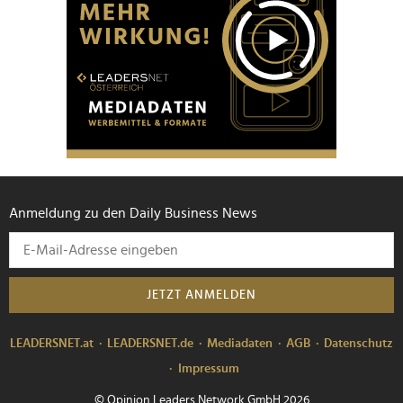
Anmeldung zu den Daily Business News
JETZT ANMELDEN
LEADERSNET.at
LEADERSNET.de
Mediadaten
AGB
Datenschutz
Impressum
© Opinion Leaders Network GmbH 2026