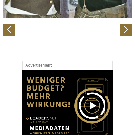
zu können und die Zugriffe auf unsere Website zu
analysieren. Außerdem geben wir Informationen zu Ihrer
Verwendung unserer Website an unsere Partner für
soziale Medien, Werbung und Analysen weiter. Unsere
Partner führen diese Informationen möglicherweise mit
weiteren Daten zusammen, die Sie ihnen bereitgestellt
haben oder die sie im Rahmen Ihrer Nutzung der Dienste
gesammelt haben.
Advertisement