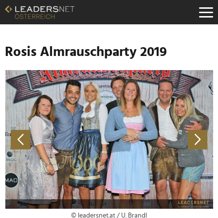
Zum
Inhalt
Zur
Fußzeilen-
Navigation
Rosis Almrauschparty 2019
Zur
Hauptnavigation
© leadersnet.at / U. Brandl