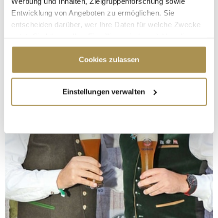
Werbung und Inhalten, Zielgruppenforschung sowie
Entwicklung von Angeboten zu ermöglichen. Sie
entscheiden darüber, wer Ihre Daten für welche Zwecke
nutzt. Sie können Ihre Einwilligung jederzeit über die
Cookie-Erklärung oder durch Klicken auf das Privacy
Trigger Symbol ändern oder widerrufen
Cookies zulassen
Wenn Sie es erlauben, würden wir auch gerne:
Einstellungen verwalten
Informationen über Ihre geografische Lage
erfassen, welche bis auf einige Meter genau sein
können
Ihr Gerät durch aktives Scannen nach
bestimmten Merkmalen (Fingerprinting) identifizieren
Erfahren Sie mehr darüber, wie Ihre persönlichen Daten
verarbeitet werden, und legen Sie Ihre Präferenzen im
Abschnitt Einzelheiten
fest.
Wir verwenden Cookies, um Inhalte und Anzeigen zu
personalisieren, Funktionen für soziale Medien anbieten