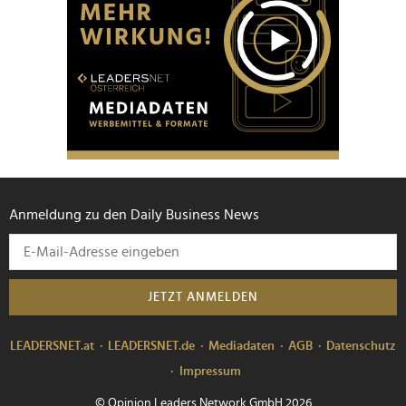
Anmeldung zu den Daily Business News
JETZT ANMELDEN
LEADERSNET.at
LEADERSNET.de
Mediadaten
AGB
Datenschutz
Impressum
© Opinion Leaders Network GmbH 2026