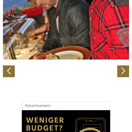
Wir verwenden Cookies, um Inhalte und Anzeigen zu
personalisieren, Funktionen für soziale Medien anbieten
zu können und die Zugriffe auf unsere Website zu
analysieren. Außerdem geben wir Informationen zu Ihrer
Verwendung unserer Website an unsere Partner für
soziale Medien, Werbung und Analysen weiter. Unsere
Partner führen diese Informationen möglicherweise mit
weiteren Daten zusammen, die Sie ihnen bereitgestellt
haben oder die sie im Rahmen Ihrer Nutzung der Dienste
gesammelt haben.
Advertisement