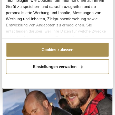
Technologien wie Cookies, um Informationen auf Ihrem
Gerät zu speichern und darauf zuzugreifen und so
personalisierte Werbung und Inhalte, Messungen von
Werbung und Inhalten, Zielgruppenforschung sowie
Entwicklung von Angeboten zu ermöglichen. Sie
entscheiden darüber, wer Ihre Daten für welche Zwecke
nutzt. Sie können Ihre Einwilligung jederzeit über die
Cookie-Erklärung oder durch Klicken auf das Privacy
Trigger Symbol ändern oder widerrufen
Cookies zulassen
Wenn Sie es erlauben, würden wir auch gerne:
Einstellungen verwalten
Informationen über Ihre geografische Lage
erfassen, welche bis auf einige Meter genau sein
können
Ihr Gerät durch aktives Scannen nach
bestimmten Merkmalen (Fingerprinting) identifizieren
Erfahren Sie mehr darüber, wie Ihre persönlichen Daten
verarbeitet werden, und legen Sie Ihre Präferenzen im
Abschnitt Einzelheiten
fest.