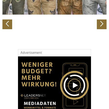
zu können und die Zugriffe auf unsere Website zu
analysieren. Außerdem geben wir Informationen zu Ihrer
Verwendung unserer Website an unsere Partner für
soziale Medien, Werbung und Analysen weiter. Unsere
Partner führen diese Informationen möglicherweise mit
weiteren Daten zusammen, die Sie ihnen bereitgestellt
haben oder die sie im Rahmen Ihrer Nutzung der Dienste
gesammelt haben.
Advertisement