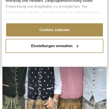
Werbung und Inhalten, Zielgruppenforschung sowie
Entwicklung von Angeboten zu ermöglichen. Sie
entscheiden darüber, wer Ihre Daten für welche Zwecke
nutzt. Sie können Ihre Einwilligung jederzeit über die
Cookie-Erklärung oder durch Klicken auf das Privacy
Trigger Symbol ändern oder widerrufen
Cookies zulassen
Wenn Sie es erlauben, würden wir auch gerne:
Einstellungen verwalten
Informationen über Ihre geografische Lage
erfassen, welche bis auf einige Meter genau sein
können
Ihr Gerät durch aktives Scannen nach
bestimmten Merkmalen (Fingerprinting) identifizieren
Erfahren Sie mehr darüber, wie Ihre persönlichen Daten
verarbeitet werden, und legen Sie Ihre Präferenzen im
Abschnitt Einzelheiten
fest.
Wir verwenden Cookies, um Inhalte und Anzeigen zu
personalisieren, Funktionen für soziale Medien anbieten