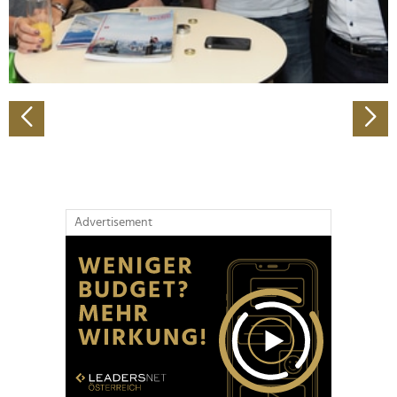
personalisieren, Funktionen für soziale Medien anbieten
zu können und die Zugriffe auf unsere Website zu
analysieren. Außerdem geben wir Informationen zu Ihrer
Verwendung unserer Website an unsere Partner für
soziale Medien, Werbung und Analysen weiter. Unsere
Partner führen diese Informationen möglicherweise mit
weiteren Daten zusammen, die Sie ihnen bereitgestellt
haben oder die sie im Rahmen Ihrer Nutzung der Dienste
gesammelt haben.
Advertisement