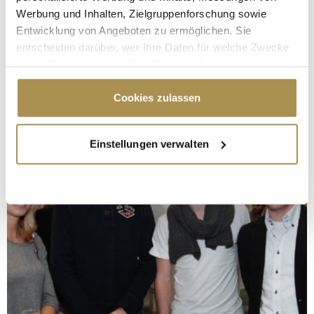
Werbung und Inhalten, Zielgruppenforschung sowie
Entwicklung von Angeboten zu ermöglichen. Sie
entscheiden darüber, wer Ihre Daten für welche Zwecke
nutzt. Sie können Ihre Einwilligung jederzeit über die
Cookie-Erklärung oder durch Klicken auf das Privacy
Trigger Symbol ändern oder widerrufen
Cookies zulassen
Wenn Sie es erlauben, würden wir auch gerne:
Einstellungen verwalten
Informationen über Ihre geografische Lage
erfassen, welche bis auf einige Meter genau sein
können
Ihr Gerät durch aktives Scannen nach
bestimmten Merkmalen (Fingerprinting) identifizieren
Erfahren Sie mehr darüber, wie Ihre persönlichen Daten
verarbeitet werden, und legen Sie Ihre Präferenzen im
Abschnitt Einzelheiten
fest.
Wir verwenden Cookies, um Inhalte und Anzeigen zu