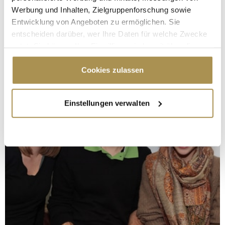
Werbung und Inhalten, Zielgruppenforschung sowie
Entwicklung von Angeboten zu ermöglichen. Sie
entscheiden darüber, wer Ihre Daten für welche Zwecke
nutzt. Sie können Ihre Einwilligung jederzeit über die
Cookie-Erklärung oder durch Klicken auf das Privacy
Trigger Symbol ändern oder widerrufen
Cookies zulassen
Wenn Sie es erlauben, würden wir auch gerne:
Einstellungen verwalten
Informationen über Ihre geografische Lage
erfassen, welche bis auf einige Meter genau sein
können
Ihr Gerät durch aktives Scannen nach
bestimmten Merkmalen (Fingerprinting) identifizieren
Erfahren Sie mehr darüber, wie Ihre persönlichen Daten
verarbeitet werden, und legen Sie Ihre Präferenzen im
Abschnitt Einzelheiten
fest.
Wir verwenden Cookies, um Inhalte und Anzeigen zu