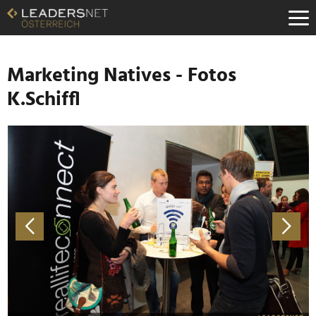
Zum
Inhalt
Zur
Fußzeilen-
Navigation
Marketing Natives - Fotos
Zur
K.Schiffl
Hauptnavigation