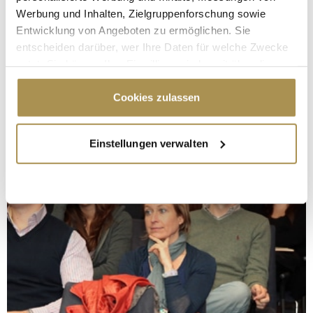
Werbung und Inhalten, Zielgruppenforschung sowie
Entwicklung von Angeboten zu ermöglichen. Sie
entscheiden darüber, wer Ihre Daten für welche Zwecke
nutzt. Sie können Ihre Einwilligung jederzeit über die
Cookie-Erklärung oder durch Klicken auf das Privacy
Trigger Symbol ändern oder widerrufen
Cookies zulassen
Wenn Sie es erlauben, würden wir auch gerne:
Einstellungen verwalten
Informationen über Ihre geografische Lage
erfassen, welche bis auf einige Meter genau sein
können
Ihr Gerät durch aktives Scannen nach
bestimmten Merkmalen (Fingerprinting) identifizieren
Erfahren Sie mehr darüber, wie Ihre persönlichen Daten
verarbeitet werden, und legen Sie Ihre Präferenzen im
Abschnitt Einzelheiten
fest.
Wir verwenden Cookies, um Inhalte und Anzeigen zu