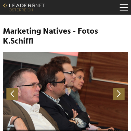
Zum
Inhalt
Zur
Fußzeilen-
Navigation
Marketing Natives - Fotos
Zur
K.Schiffl
Hauptnavigation