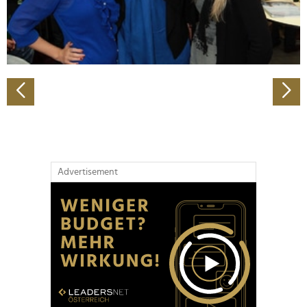
personalisieren, Funktionen für soziale Medien anbieten
zu können und die Zugriffe auf unsere Website zu
analysieren. Außerdem geben wir Informationen zu Ihrer
Verwendung unserer Website an unsere Partner für
soziale Medien, Werbung und Analysen weiter. Unsere
Partner führen diese Informationen möglicherweise mit
weiteren Daten zusammen, die Sie ihnen bereitgestellt
haben oder die sie im Rahmen Ihrer Nutzung der Dienste
gesammelt haben.
Advertisement