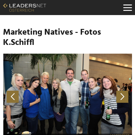
Zum
Inhalt
Zur
Fußzeilen-
Navigation
Marketing Natives - Fotos
Zur
K.Schiffl
Hauptnavigation