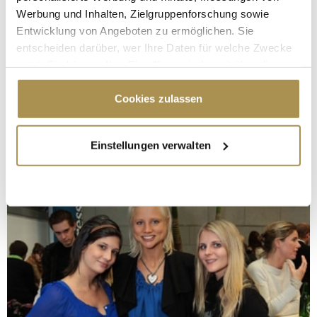
Werbung und Inhalten, Zielgruppenforschung sowie
Entwicklung von Angeboten zu ermöglichen. Sie
entscheiden darüber, wer Ihre Daten für welche Zwecke
nutzt. Sie können Ihre Einwilligung jederzeit über die
Cookie-Erklärung oder durch Klicken auf das Privacy
Trigger Symbol ändern oder widerrufen
Cookies zulassen
Wenn Sie es erlauben, würden wir auch gerne:
Einstellungen verwalten
Informationen über Ihre geografische Lage
erfassen, welche bis auf einige Meter genau sein
können
Ihr Gerät durch aktives Scannen nach
bestimmten Merkmalen (Fingerprinting) identifizieren
Erfahren Sie mehr darüber, wie Ihre persönlichen Daten
verarbeitet werden, und legen Sie Ihre Präferenzen im
Abschnitt Einzelheiten
fest.
Wir verwenden Cookies, um Inhalte und Anzeigen zu