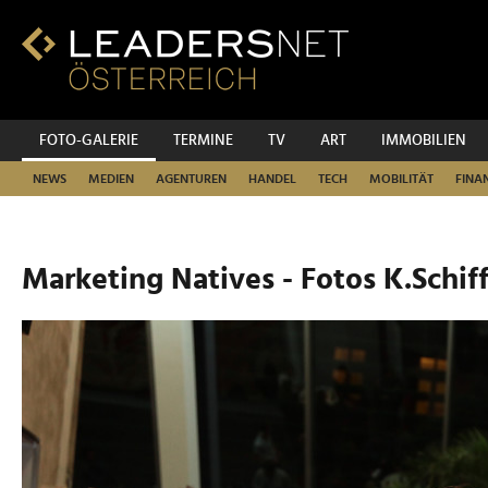
Zum
Inhalt
Zur
Fußzeilen-
Navigation
Zur
FOTO-GALERIE
TERMINE
TV
ART
IMMOBILIEN
Hauptnavigation
NEWS
MEDIEN
AGENTUREN
HANDEL
TECH
MOBILITÄT
FINA
Marketing Natives - Fotos K.Schiff