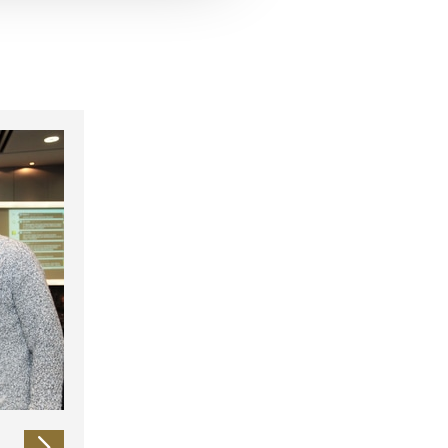
 führen diese Informationen
ie im Rahmen Ihrer Nutzung