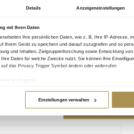
Details
Anzeigeneinstellungen
g mit Ihren Daten
erarbeiten Ihre persönlichen Daten, wie z. B. Ihre IP-Adresse, m
Advertisement
uf Ihrem Gerät zu speichern und darauf zuzugreifen und so pers
ung und Inhalten, Zielgruppenforschung sowie Entwicklung von
 Ihre Daten für welche Zwecke nutzt. Sie können Ihre Einwilligun
 auf das Privacy Trigger Symbol ändern oder widerrufen
n wir auch gerne:
re geografische Lage erfassen, welche bis auf einige Meter gen
es Scannen nach bestimmten Merkmalen (Fingerprinting) identifi
Einstellungen verwalten
ie Ihre persönlichen Daten verarbeitet werden, und legen Sie I
nhalte und Anzeigen zu personalisieren, Funktionen für soziale
Website zu analysieren. Außerdem geben wir Informationen zu I