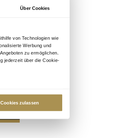
Über Cookies
ithilfe von Technologien wie
onalisierte Werbung und
 Angeboten zu ermöglichen.
g jederzeit über die Cookie-
au sein können
zieren
Cookies zulassen
hre Präferenzen im
Abschnitt
 Medien anbieten zu können
hrer Verwendung unserer