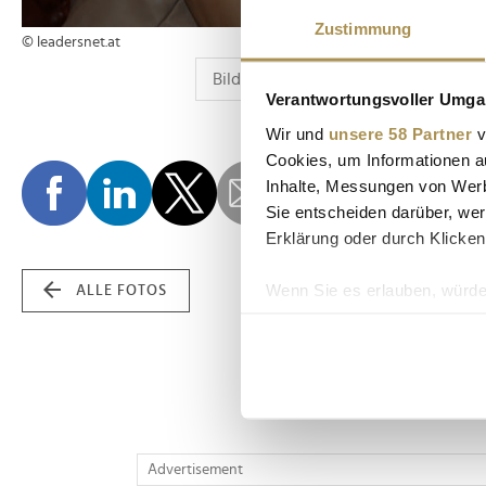
Zustimmung
© leadersnet.at
Verantwortungsvoller Umgan
Wir und
unsere 58 Partner
v
Cookies, um Informationen a
Inhalte, Messungen von Werb
Sie entscheiden darüber, wer
Erklärung oder durch Klicken
Wenn Sie es erlauben, würde
ALLE FOTOS
Informationen über Ih
Ihr Gerät durch aktiv
Erfahren Sie mehr darüber, w
Einzelheiten
fest.
Wir verwenden Cookies, um I
Advertisement
und die Zugriffe auf unsere 