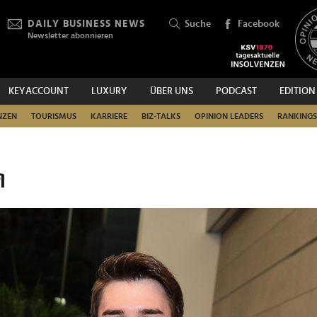
DAILY BUSINESS NEWS
Suche
Facebook
Newsletter abonnieren
KEYACCOUNT
LUXURY
ÜBER UNS
PODCAST
EDITION
SUCHEN
NZEN
TOURISMUS
KARRIERE
BIZ-TALKS
OPINION LEADERS
RANKINGS
l