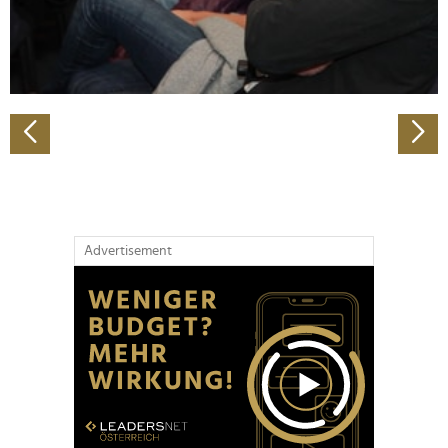
personalisieren, Funktionen für soziale Medien anbieten
zu können und die Zugriffe auf unsere Website zu
analysieren. Außerdem geben wir Informationen zu Ihrer
Verwendung unserer Website an unsere Partner für
soziale Medien, Werbung und Analysen weiter. Unsere
Partner führen diese Informationen möglicherweise mit
weiteren Daten zusammen, die Sie ihnen bereitgestellt
haben oder die sie im Rahmen Ihrer Nutzung der Dienste
gesammelt haben.
Advertisement