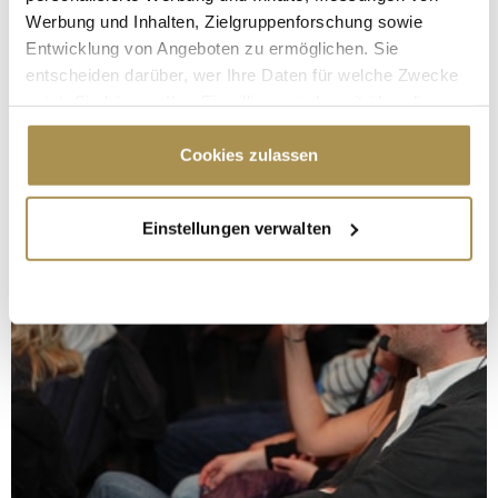
Werbung und Inhalten, Zielgruppenforschung sowie
Entwicklung von Angeboten zu ermöglichen. Sie
entscheiden darüber, wer Ihre Daten für welche Zwecke
nutzt. Sie können Ihre Einwilligung jederzeit über die
Cookie-Erklärung oder durch Klicken auf das Privacy
Trigger Symbol ändern oder widerrufen
Cookies zulassen
Wenn Sie es erlauben, würden wir auch gerne:
Einstellungen verwalten
Informationen über Ihre geografische Lage
erfassen, welche bis auf einige Meter genau sein
können
Ihr Gerät durch aktives Scannen nach
bestimmten Merkmalen (Fingerprinting) identifizieren
Erfahren Sie mehr darüber, wie Ihre persönlichen Daten
verarbeitet werden, und legen Sie Ihre Präferenzen im
Abschnitt Einzelheiten
fest.
Wir verwenden Cookies, um Inhalte und Anzeigen zu