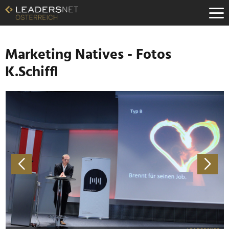
Zum
Inhalt
Zur
Fußzeilen-
Navigation
Marketing Natives - Fotos
Zur
K.Schiffl
Hauptnavigation