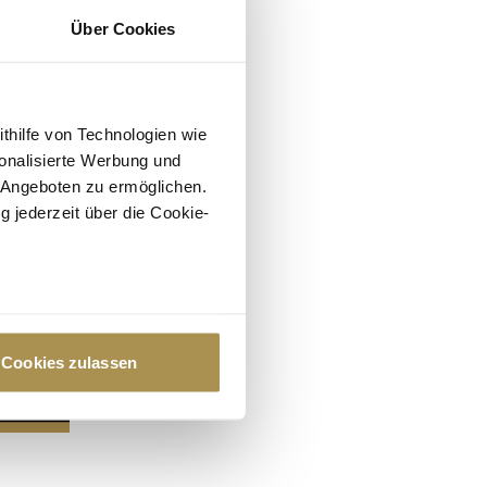
Über Cookies
ithilfe von Technologien wie
onalisierte Werbung und
 Angeboten zu ermöglichen.
g jederzeit über die Cookie-
au sein können
zieren
Cookies zulassen
hre Präferenzen im
Abschnitt
 Medien anbieten zu können
hrer Verwendung unserer