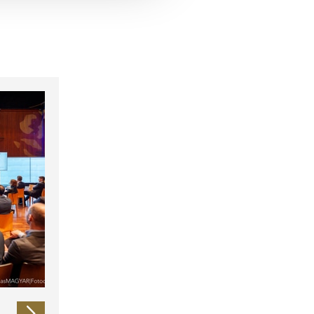
 führen diese Informationen
ie im Rahmen Ihrer Nutzung