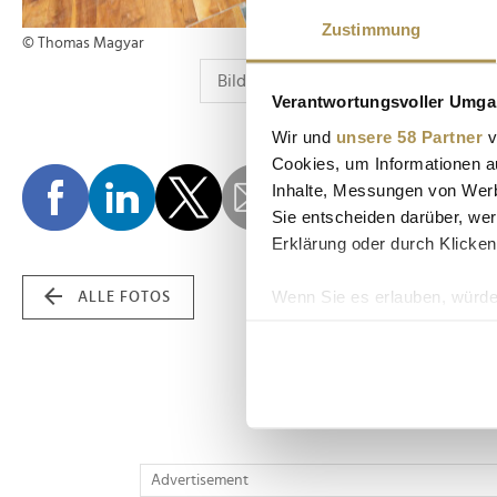
Zustimmung
© Thomas Magyar
Verantwortungsvoller Umgan
Wir und
unsere 58 Partner
v
Cookies, um Informationen a
Inhalte, Messungen von Werb
Sie entscheiden darüber, wer
Erklärung oder durch Klicken
Wenn Sie es erlauben, würde
ALLE FOTOS
Informationen über Ih
Ihr Gerät durch aktiv
Erfahren Sie mehr darüber, w
Einzelheiten
fest.
Wir verwenden Cookies, um I
Advertisement
und die Zugriffe auf unsere 