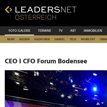
Zum
Inhalt
Zur
Fußzeilen-
Navigation
Zur
FOTO-GALERIE
TERMINE
TV
ART
IMMOBILIEN
Hauptnavigation
NEWS
MEDIEN
AGENTUREN
HANDEL
TECH
MOBILITÄT
FINA
CEO I CFO Forum Bodensee