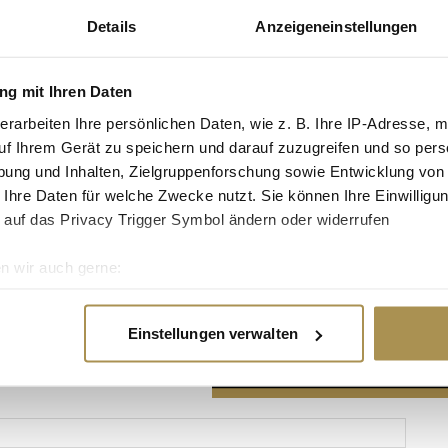
Details
Anzeigeneinstellungen
g mit Ihren Daten
erarbeiten Ihre persönlichen Daten, wie z. B. Ihre IP-Adresse, m
Advertisement
uf Ihrem Gerät zu speichern und darauf zuzugreifen und so pers
ung und Inhalten, Zielgruppenforschung sowie Entwicklung von
 Ihre Daten für welche Zwecke nutzt. Sie können Ihre Einwilligun
 auf das Privacy Trigger Symbol ändern oder widerrufen
n wir auch gerne:
re geografische Lage erfassen, welche bis auf einige Meter gen
es Scannen nach bestimmten Merkmalen (Fingerprinting) identifi
Einstellungen verwalten
ie Ihre persönlichen Daten verarbeitet werden, und legen Sie I
nhalte und Anzeigen zu personalisieren, Funktionen für soziale
Website zu analysieren. Außerdem geben wir Informationen zu I