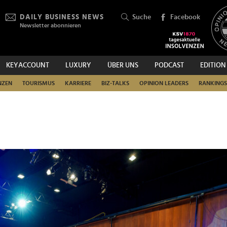
DAILY BUSINESS NEWS
Suche
Facebook
Newsletter abonnieren
KEYACCOUNT
LUXURY
ÜBER UNS
PODCAST
EDITION
SUCHEN
NZEN
TOURISMUS
KARRIERE
BIZ-TALKS
OPINION LEADERS
RANKINGS