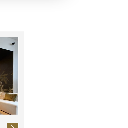
 führen diese Informationen
ie im Rahmen Ihrer Nutzung