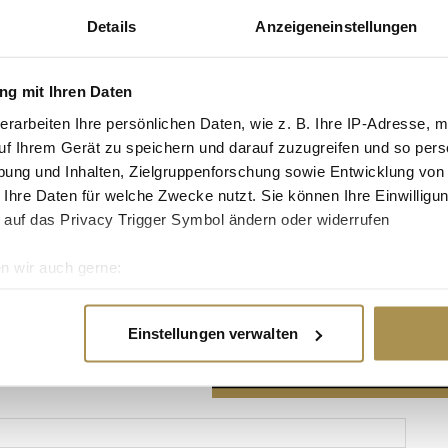
Details
Anzeigeneinstellungen
g mit Ihren Daten
erarbeiten Ihre persönlichen Daten, wie z. B. Ihre IP-Adresse, m
Advertisement
uf Ihrem Gerät zu speichern und darauf zuzugreifen und so pers
ung und Inhalten, Zielgruppenforschung sowie Entwicklung von
 Ihre Daten für welche Zwecke nutzt. Sie können Ihre Einwilligun
 auf das Privacy Trigger Symbol ändern oder widerrufen
n wir auch gerne:
re geografische Lage erfassen, welche bis auf einige Meter gen
es Scannen nach bestimmten Merkmalen (Fingerprinting) identifi
Einstellungen verwalten
ie Ihre persönlichen Daten verarbeitet werden, und legen Sie I
nhalte und Anzeigen zu personalisieren, Funktionen für soziale
Website zu analysieren. Außerdem geben wir Informationen zu I