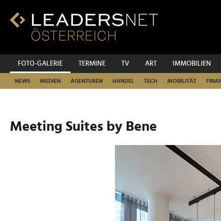
Zum
Inhalt
Zur
Fußzeilen-
Navigation
Zur
FOTO-GALERIE
TERMINE
TV
ART
IMMOBILIEN
Hauptnavigation
NEWS
MEDIEN
AGENTUREN
HANDEL
TECH
MOBILITÄT
FINA
Meeting Suites by Bene