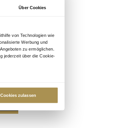
Über Cookies
ithilfe von Technologien wie
onalisierte Werbung und
 Angeboten zu ermöglichen.
g jederzeit über die Cookie-
au sein können
zieren
Cookies zulassen
hre Präferenzen im
Abschnitt
 Medien anbieten zu können
hrer Verwendung unserer