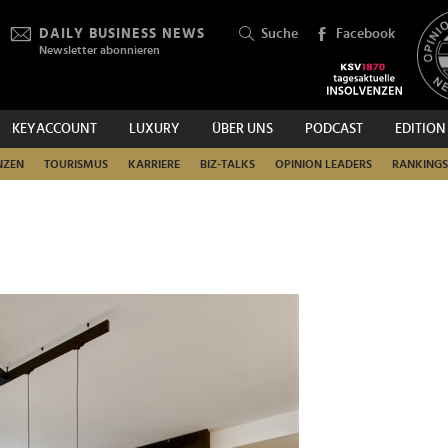
DAILY BUSINESS NEWS
Suche
Facebook
Newsletter abonnieren
KEYACCOUNT
LUXURY
ÜBER UNS
PODCAST
EDITION
SUCHEN
NZEN
TOURISMUS
KARRIERE
BIZ-TALKS
OPINION LEADERS
RANKINGS