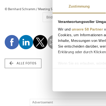
Zustimmung
© Bernhard Schramm / Meeting Suites by Bene
Verantwortungsvoller Umgan
Wir und
unsere 58 Partner
v
Cookies, um Informationen a
Inhalte, Messungen von Werb
Sie entscheiden darüber, wer
Erklärung oder durch Klicken
Wenn Sie es erlauben, würde
ALLE FOTOS
Informationen über Ih
Ihr Gerät durch aktiv
Erfahren Sie mehr darüber, w
Einzelheiten
fest.
Wir verwenden Cookies, um I
Advertisement
und die Zugriffe auf unsere 